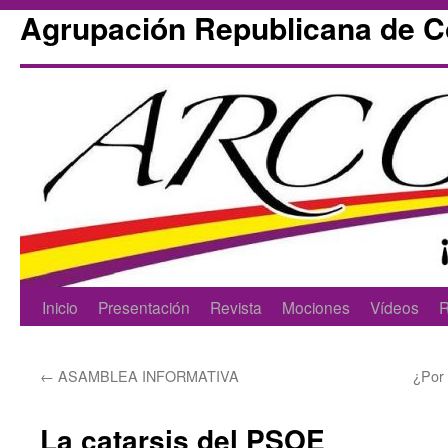
Agrupación Republicana de 
Skip
Inicio
Presentación
Revista
Mociones
Vídeos
R
to
←
ASAMBLEA INFORMATIVA
¿Por 
content
La catarsis del PSOE