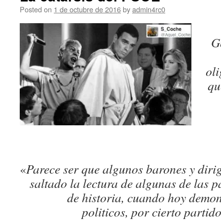
Posted on
1 de octubre de 2016
by
admin4rc0
G
oli
qu
«
Parece ser que algunos barones y diri
saltado la lectura de algunas de las 
de historia, cuando hoy demon
politicos, por cierto partid