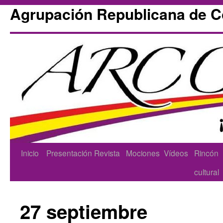
Agrupación Republicana de 
Skip
Inicio
Presentación
Revista
Mociones
Vídeos
Rincón
to
cultural
content
27 septiembre