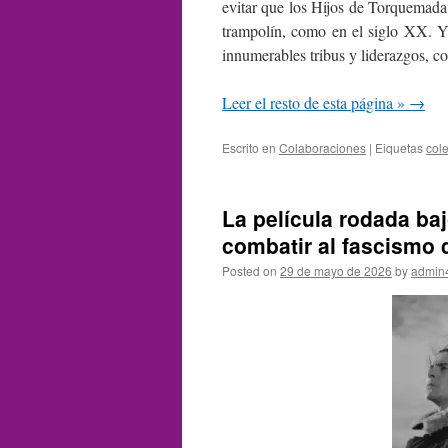
evitar que los Hijos de Torquemada l
trampolín, como en el siglo XX. Y l
innumerables tribus y liderazgos, c
Leer el resto de esta página »
→
Escrito en
Colaboraciones
|
Eiquetas
col
La película rodada baj
combatir al fascismo 
Posted on
29 de mayo de 2026
by
admin