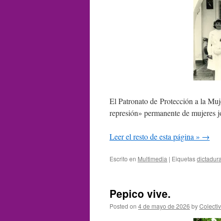
El Patronato de Protección a la Muj
represión» permanente de mujeres j
Leer el resto de esta página »
→
Escrito en
Multimedia
|
Eiquetas
dictadur
Pepico vive.
Posted on
4 de mayo de 2026
by
Colecti