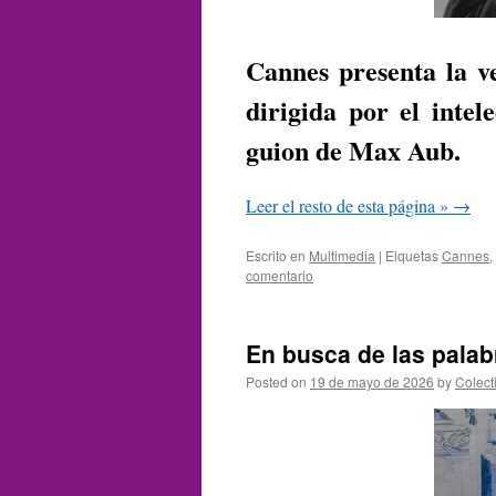
Cannes presenta la ve
dirigida por el inte
guion de Max Aub.
Leer el resto de esta página »
→
Escrito en
Multimedia
|
Eiquetas
Cannes
,
comentario
En busca de las palab
Posted on
19 de mayo de 2026
by
Colect