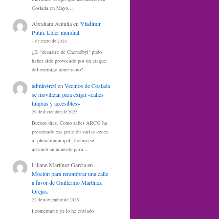
Coslada en Mayo…
Abraham Antuña
en
Vladímir
Putin. Líder mundial.
1 de enero de 2026
¿El "desastre de Chernóbyl" pudo
haber sido provocado por un ataque
del enemigo americano?
admin4rc0
en
Vecinos de Coslada
se movilizan para exigir «calles
limpias y accesibles».
29 de diciembre de 2025
Buenos días. Como sabes ARCO ha
presentado esa petición varias veces
al pleno municipal. Incluso se
arrancó un acuerdo para…
Liliane Martinez Garcia
en
Moción para renombrar una calle
a favor de Guillermo Martínez
Orejas.
22 de noviembre de 2025
l comentario ya lo he enviado