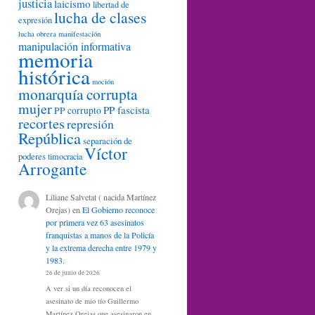
justicia
laicismo
libertad de
lucha de clases
expresión
lucha obrera
manifestación
manipulación informativa
memoria
histórica
moción
monarquía corrupta
mujer
PP fascista
PP corrupto
recortes
represión
República
separación de
Víctor
poderes
timocracia
Arrogante
Liliane Salvetat ( nacida Martínez
Orejas)
en
El Gobierno reconoce
por primera vez 63 asesinatos
franquistas a manos de la Policía
y la extrema derecha entre 1979 y
1983.
26 de junio de 2026
A ver si un día reconocen el
asesinato de mio tío Guillermo
Martínez Orejas que asesinaron en