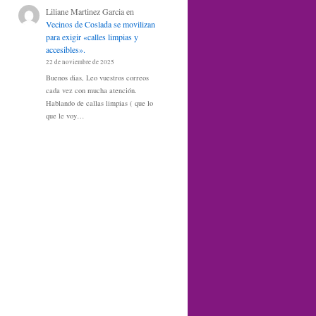
Liliane Martinez Garcia
en
Vecinos de Coslada se movilizan
para exigir «calles limpias y
accesibles».
22 de noviembre de 2025
Buenos dias, Leo vuestros correos
cada vez con mucha atención.
Hablando de callas limpias ( que lo
que le voy…