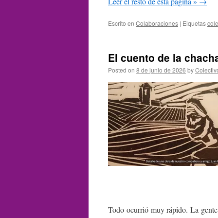
Leer el resto de esta página »
→
Escrito en
Colaboraciones
|
Eiquetas
col
El cuento de la chac
Posted on
8 de junio de 2026
by
Colecti
Todo ocurrió muy rápido. La gente 