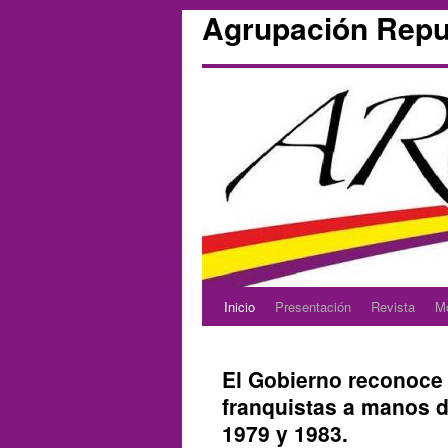
Agrupación Repu
Inicio
Presentación
Revista
M
Skip
to
El Gobierno reconoce 
content
franquistas a manos de
1979 y 1983.