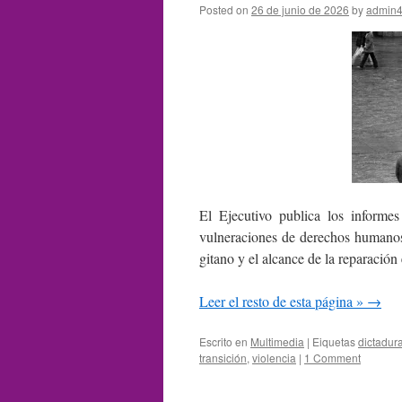
Posted on
26 de junio de 2026
by
admin4
El Ejecutivo publica los informe
vulneraciones de derechos humanos 
gitano y el alcance de la reparación
Leer el resto de esta página »
→
Escrito en
Multimedia
|
Eiquetas
dictadura
transición
,
violencia
|
1 Comment