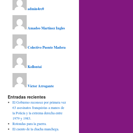
admin4rc0
Amadeo Martinez Ingles
Colectivo Puente Madera
Kollontai
Victor Arrogante
Entradas recientes
El Gobierno reconoce por primera vez
63 asesinatos franquistas a manos de
la Policía y la extrema derecha entre
1979 y 1983.
Rotondas para la guerra.
El cuento de la chacha manchega.