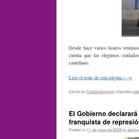
Desde hace varios lustros venimos
cuenta que las elegimos cuidados
castellano.
Leer el resto de esta página »
→
Escrito en
Colaboraciones
|
Eiquetas
col
El Gobierno declarará
franquista de represió
Posted on
11 de mayo de 2026
by
admin