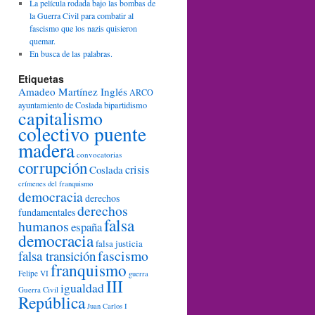
La película rodada bajo las bombas de
la Guerra Civil para combatir al
fascismo que los nazis quisieron
quemar.
En busca de las palabras.
Etiquetas
Amadeo Martínez Inglés
ARCO
ayuntamiento de Coslada
bipartidismo
capitalismo
colectivo puente
madera
convocatorias
corrupción
crisis
Coslada
crímenes del franquismo
democracia
derechos
derechos
fundamentales
falsa
humanos
españa
democracia
falsa justicia
fascismo
falsa transición
franquismo
Felipe VI
guerra
III
igualdad
Guerra Civil
República
Juan Carlos I