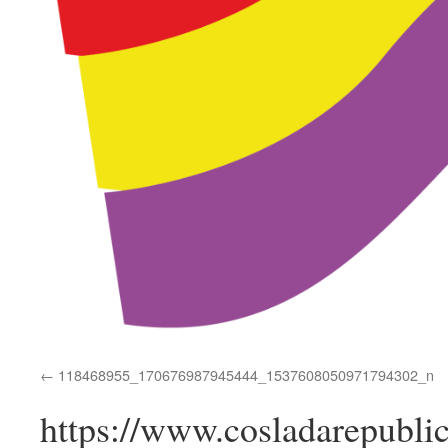
118468955_170676987945444_1537608050971794302_n
https://www.cosladarepubli