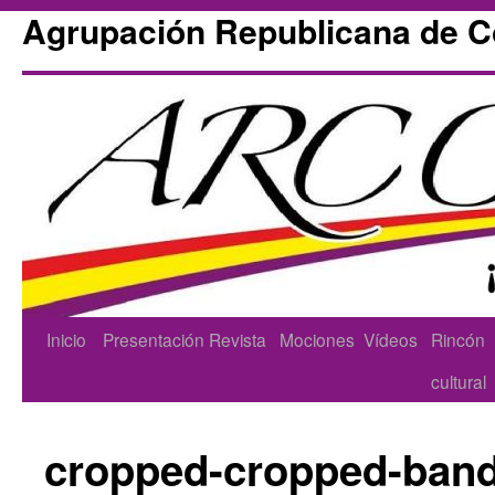
Agrupación Republicana de 
Skip
Inicio
Presentación
Revista
Mociones
Vídeos
Rincón
to
cultural
content
cropped-cropped-band