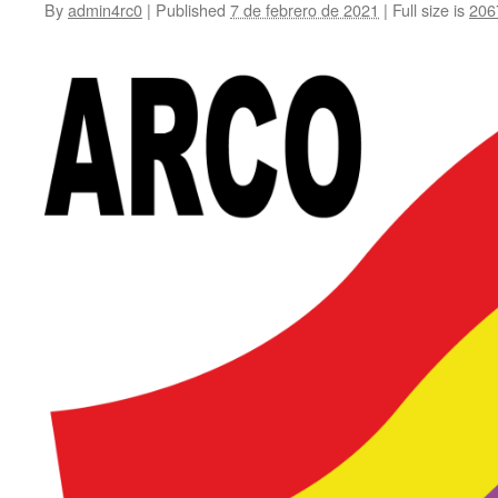
By
admin4rc0
|
Published
7 de febrero de 2021
|
Full size is
206