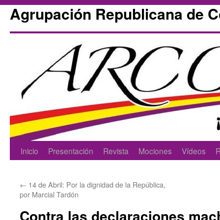
Agrupación Republicana de 
Skip
Inicio
Presentación
Revista
Mociones
Vídeos
R
to
←
14 de Abril: Por la dignidad de la República,
content
por Marcial Tardón
Contra las declaraciones mach