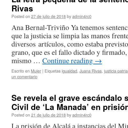
Rivas
Posted on
27 de julio de 2018
by
admin4rc0
Ana Bernal-Triviño Ya tenemos sentenci
que la justicia se limpia las manos frent
diversos artículos, como estaba previst
grano, que es el fallo dictado y firmado,
mismo …
Continue reading
→
Escrito en
Mujer
|
Eiquetas
igualdad
,
Juana Rivas
,
justicia patria
un comentario
Se revela el grave escándalo 
Civil de ‘La Manada’ en prisió
Posted on
21 de julio de 2018
by
admin4rc0
La prisión de Alcalá a instancias del Mi