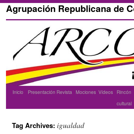
Agrupación Republicana de 
Skip
Inicio
Presentación
Revista
Mociones
Vídeos
Rincón
to
cultural
content
igualdad
Tag Archives: