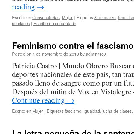
reading
→
Escrito en
Convocatorias
,
Mujer
|
Eiquetas
8 de marzo
,
feminis
de clases
|
Escribe un comentario
Feminismo contra el fascismo
Posted on
4 de noviembre de 2018
by
admin4rc0
Patricia Castro | Mundo Obrero Buscar c
deportes nacionales de este país, tan tr
pasado lleno de sangre como por un fut
Después del mitin de Vox en Vistalegre
Continue reading
→
Escrito en
Mujer
|
Eiquetas
fascismo
,
igualdad
,
lucha de clases
,
La letra pequeña de la senten