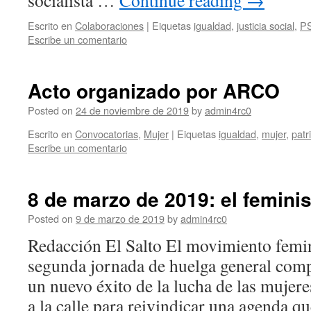
socialista …
Continue reading
→
Escrito en
Colaboraciones
|
Eiquetas
igualdad
,
justicia social
,
P
Escribe un comentario
Acto organizado por ARCO
Posted on
24 de noviembre de 2019
by
admin4rc0
Escrito en
Convocatorias
,
Mujer
|
Eiquetas
igualdad
,
mujer
,
patr
Escribe un comentario
8 de marzo de 2019: el femini
Posted on
9 de marzo de 2019
by
admin4rc0
Redacción El Salto El movimiento femin
segunda jornada de huelga general comp
un nuevo éxito de la lucha de las mujere
a la calle para reivindicar una agenda 