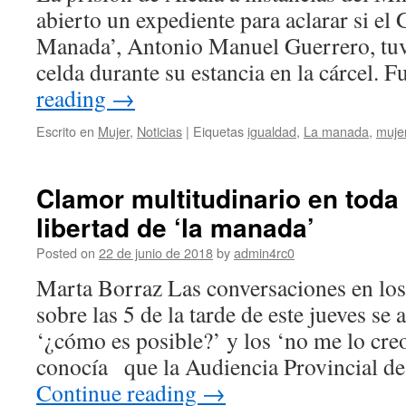
abierto un expediente para aclarar si el
Manada’, Antonio Manuel Guerrero, tuv
celda durante su estancia en la cárcel.
reading
→
Escrito en
Mujer
,
Noticias
|
Eiquetas
igualdad
,
La manada
,
muje
Clamor multitudinario en toda
libertad de ‘la manada’
Posted on
22 de junio de 2018
by
admin4rc0
Marta Borraz Las conversaciones en lo
sobre las 5 de la tarde de este jueves se 
‘¿cómo es posible?’ y los ‘no me lo creo
conocía que la Audiencia Provincial d
Continue reading
→