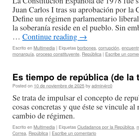
La Constitución Española de 1978 fue s
Juan Carlos I tras su aprobación por la 
Define un régimen parlamentario liberal
la soberanía reside en el pueblo. Sin e
…
Continue reading
→
Escrito en
Multimedia
|
Eiquetas
borbones
,
corrupción
,
encuentr
monarquía
,
proceso constituyente
,
República
|
Escribe un comen
Es tiempo de república (de la t
Posted on
10 de noviembre de 2025
by
admin4rc0
Se trata de impulsar el concepto de rep
cosas concretas y que éste se vincule a
cambio de régimen.
Escrito en
Multimedia
|
Eiquetas
Ciudadanos por la República
,
m
Correa
,
República
|
Escribe un comentario