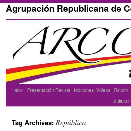
Agrupación Republicana de 
Skip
Inicio
Presentación
Revista
Mociones
Vídeos
Rincón
to
cultural
content
República
Tag Archives: