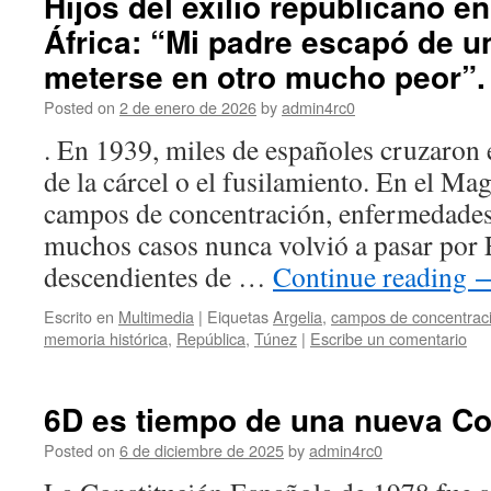
Hijos del exilio republicano en
África: “Mi padre escapó de un
meterse en otro mucho peor”.
Posted on
2 de enero de 2026
by
admin4rc0
. En 1939, miles de españoles cruzaron
de la cárcel o el fusilamiento. En el Ma
campos de concentración, enfermedades
muchos casos nunca volvió a pasar por
descendientes de …
Continue reading
Escrito en
Multimedia
|
Eiquetas
Argelia
,
campos de concentrac
memoria histórica
,
República
,
Túnez
|
Escribe un comentario
6D es tiempo de una nueva Co
Posted on
6 de diciembre de 2025
by
admin4rc0