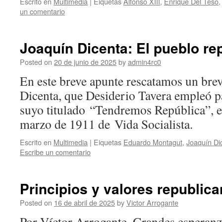
Escrito en
Multimedia
|
Eiquetas
Alfonso XIII
,
Enrique Del Teso
un comentario
Joaquín Dicenta: El pueblo re
Posted on
20 de junio de 2025
by
admin4rc0
En este breve apunte rescatamos un brev
Dicenta, que Desiderio Tavera empleó pa
suyo titulado “Tendremos República”, e
marzo de 1911 de Vida Socialista.
Escrito en
Multimedia
|
Eiquetas
Eduardo Montagut
,
Joaquín Di
Escribe un comentario
Principios y valores republica
Posted on
16 de abril de 2025
by
Victor Arrogante
Por Víctor Arrogante. Grandes esperanz