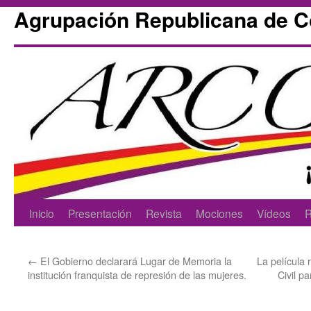
Agrupación Republicana de 
Skip
Inicio
Presentación
Revista
Mociones
Vídeos
R
to
←
El Gobierno declarará Lugar de Memoria la
La película
content
institución franquista de represión de las mujeres.
Civil p