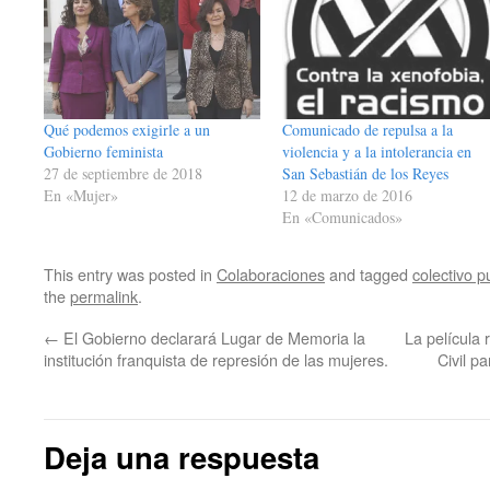
Qué podemos exigirle a un
Comunicado de repulsa a la
Gobierno feminista
violencia y a la intolerancia en
27 de septiembre de 2018
San Sebastián de los Reyes
En «Mujer»
12 de marzo de 2016
En «Comunicados»
This entry was posted in
Colaboraciones
and tagged
colectivo 
the
permalink
.
←
El Gobierno declarará Lugar de Memoria la
La película
institución franquista de represión de las mujeres.
Civil p
Deja una respuesta