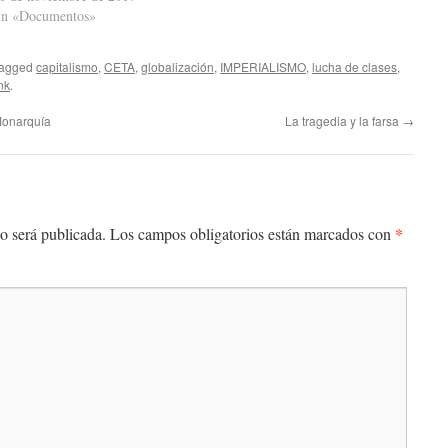
n «Documentos»
tagged
capitalismo
,
CETA
,
globalización
,
IMPERIALISMO
,
lucha de clases
,
nk
.
Monarquía
La tragedia y la farsa
→
*
o será publicada.
Los campos obligatorios están marcados con