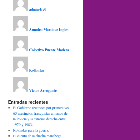
admin4rc0
Amadeo Martinez Ingles
Colectivo Puente Madera
Kollontai
Victor Arrogante
Entradas recientes
El Gobierno reconoce por primera vez
63 asesinatos franquistas a manos de
la Policía y la extrema derecha entre
1979 y 1983.
Rotondas para la guerra.
El cuento de la chacha manchega.