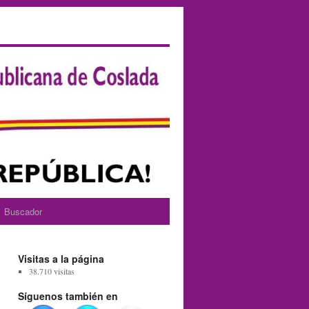
Buscador
Visitas a la página
38.710 visitas
Síguenos también en