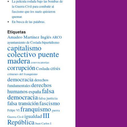
La película rodada bajo las bombas de
la Guerra Civil para combatir al
fascismo que los nazis quisieron
quemar.
En busca de las palabras.
Etiquetas
Amadeo Martínez Inglés
ARCO
ayuntamiento de Coslada
bipartidismo
capitalismo
colectivo puente
madera
convocatorias
corrupción
crisis
Coslada
crímenes del franquismo
democracia
derechos
derechos
fundamentales
falsa
humanos
españa
democracia
falsa justicia
fascismo
falsa transición
franquismo
Felipe VI
guerra
III
igualdad
Guerra Civil
República
Juan Carlos I