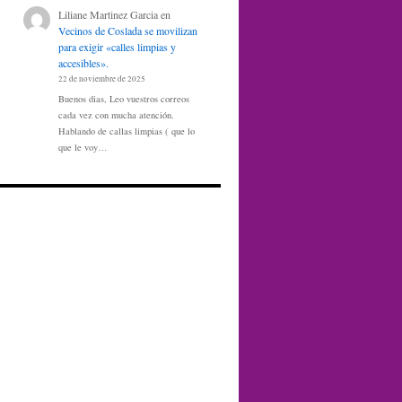
Liliane Martinez Garcia
en
Vecinos de Coslada se movilizan
para exigir «calles limpias y
accesibles».
22 de noviembre de 2025
Buenos dias, Leo vuestros correos
cada vez con mucha atención.
Hablando de callas limpias ( que lo
que le voy…