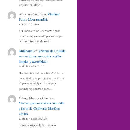
Coslada en Mayo…
Abraham Antuña
en
Vladímir
Putin. Líder mundial.
1 de enero de 2026
¿El "desastre de Chernóbyl" pudo
haber sido provocado por un ataque
del enemigo americano?
admin4rc0
en
Vecinos de Coslada
se movilizan para exigir «calles
limpias y accesibles».
29 de diciembre de 2025
Buenos días. Como sabes ARCO ha
presentado esa petición varias veces
al pleno municipal. Incluso se
arrancó un acuerdo para…
Liliane Martinez Garcia
en
Moción para renombrar una calle
a favor de Guillermo Martínez
Orejas.
22 de noviembre de 2025
l comentario ya lo he enviado