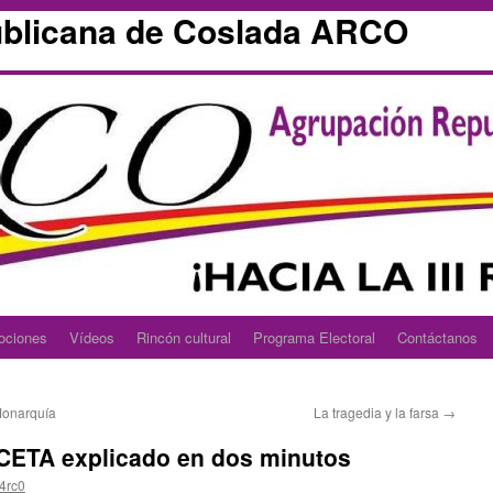
blicana de Coslada ARCO
ociones
Vídeos
Rincón cultural
Programa Electoral
Contáctanos
Monarquía
La tragedia y la farsa
→
 CETA explicado en dos minutos
4rc0