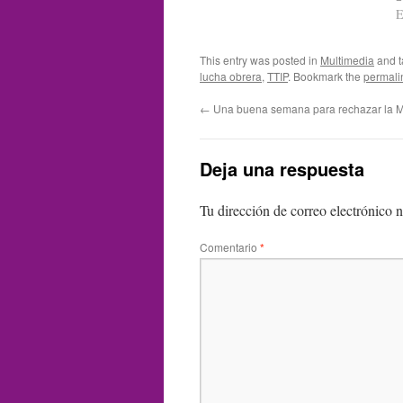
E
This entry was posted in
Multimedia
and 
lucha obrera
,
TTIP
. Bookmark the
permali
←
Una buena semana para rechazar la 
Deja una respuesta
Tu dirección de correo electrónico n
Comentario
*