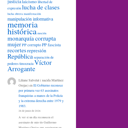
justicia
laicismo
libertad de
lucha de clases
expresión
lucha obrera
manifestación
manipulación informativa
memoria
histórica
moción
monarquía corrupta
mujer
PP fascista
PP corrupto
recortes
represión
República
separación de
Víctor
poderes
timocracia
Arrogante
Liliane Salvetat ( nacida Martínez
Orejas)
en
El Gobierno reconoce
por primera vez 63 asesinatos
franquistas a manos de la Policía
y la extrema derecha entre 1979 y
1983.
26 de junio de 2026
A ver si un día reconocen el
asesinato de mio tío Guillermo
Martínez Orejas que asesinaron en