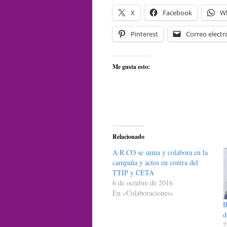
X
Facebook
W
Pinterest
Correo electr
Me gusta esto:
Relacionado
A.R.CO se suma y colabora en la
campaña y actos en contra del
TTIP y CETA
6 de octubre de 2016
En «Colaboraciones»
B
d
2