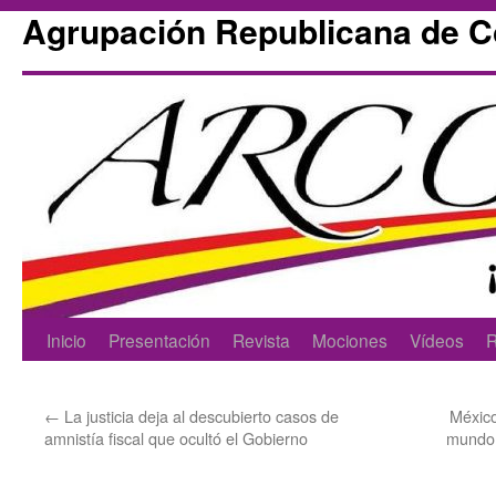
Agrupación Republicana de 
Skip
Inicio
Presentación
Revista
Mociones
Vídeos
R
to
←
La justicia deja al descubierto casos de
México
content
amnistía fiscal que ocultó el Gobierno
mundo 