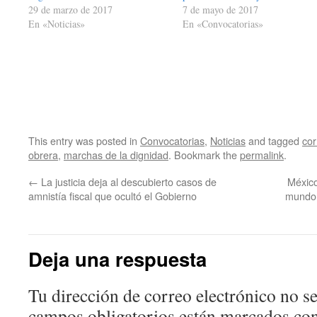
29 de marzo de 2017
7 de mayo de 2017
En «Noticias»
En «Convocatorias»
This entry was posted in
Convocatorias
,
Noticias
and tagged
cor
obrera
,
marchas de la dignidad
. Bookmark the
permalink
.
←
La justicia deja al descubierto casos de
México
amnistía fiscal que ocultó el Gobierno
mundo 
Deja una respuesta
Tu dirección de correo electrónico no se
campos obligatorios están marcados co