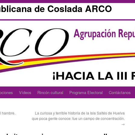
blicana de Coslada ARCO
ociones
Vídeos
Rincón cultural
Programa Electoral
Contáctanos
l hambre.
La curiosa y terrible historia de la Isla Saltés de Huelva
que poca gente conoce: fue un campo de concentración.
→