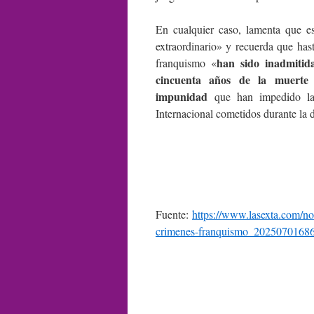
En cualquier caso, lamenta que es
extraordinario» y recuerda que has
han sido inadmitid
franquismo «
cincuenta años de la muerte
impunidad
que han impedido la 
Internacional cometidos durante la d
Fuente:
https://www.lasexta.com/not
crimenes-franquismo_20250701686