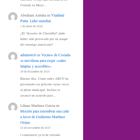
Coslada en Mayo…
Abraham Antuña
en
Vladímir
Putin. Líder mundial.
1 de enero de 2026
¿El "desastre de Chernóbyl" pudo
haber sido provocado por un ataque
del enemigo americano?
admin4rc0
en
Vecinos de Coslada
se movilizan para exigir «calles
limpias y accesibles».
29 de diciembre de 2025
Buenos días. Como sabes ARCO ha
presentado esa petición varias veces
al pleno municipal. Incluso se
arrancó un acuerdo para…
Liliane Martinez Garcia
en
Moción para renombrar una calle
a favor de Guillermo Martínez
Orejas.
22 de noviembre de 2025
l comentario ya lo he enviado