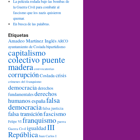
La película rodada bajo las bombas de
la Guerra Civil para combatir al
fascismo que los nazis quisieron
quemar.
En busca de las palabras.
Etiquetas
Amadeo Martínez Inglés
ARCO
ayuntamiento de Coslada
bipartidismo
capitalismo
colectivo puente
madera
convocatorias
corrupción
crisis
Coslada
crímenes del franquismo
democracia
derechos
derechos
fundamentales
falsa
humanos
españa
democracia
falsa justicia
fascismo
falsa transición
franquismo
Felipe VI
guerra
III
igualdad
Guerra Civil
República
Juan Carlos I