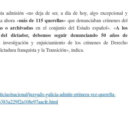
ta admisión «no deja de ser, a día de hoy, algo excepcional y
más de 115 querellas
ta ahora «
» que denunciaban crímenes del
as o archivadas
A los
en el conjunto del Estado español». «
 del dictador, debemos seguir denunciando 50 años de
investigación y enjuiciamiento de los crímenes de Derecho
ictadura franquista y la Transición», indica.
icias/nacional/juzgado-galicia-admite-primera-vez-querella-
383a229f2a108e97aacfe.html