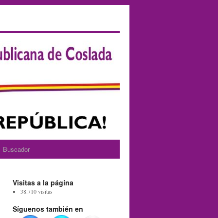
Buscador
Visitas a la página
38.710 visitas
Síguenos también en