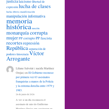
justicia
laicismo
libertad de
lucha de clases
expresión
lucha obrera
manifestación
manipulación informativa
memoria
histórica
moción
monarquía corrupta
mujer
PP fascista
PP corrupto
recortes
represión
República
separación de
Víctor
poderes
timocracia
Arrogante
Liliane Salvetat ( nacida Martínez
Orejas)
en
El Gobierno reconoce
por primera vez 63 asesinatos
franquistas a manos de la Policía
y la extrema derecha entre 1979 y
1983.
26 de junio de 2026
A ver si un día reconocen el
asesinato de mio tío Guillermo
Martínez Orejas que asesinaron en