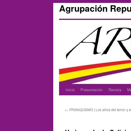
Agrupación Repu
Inicio
Presentación
Revista
M
Skip
to
←
FRANQUISMO | Los años del terror y e
content