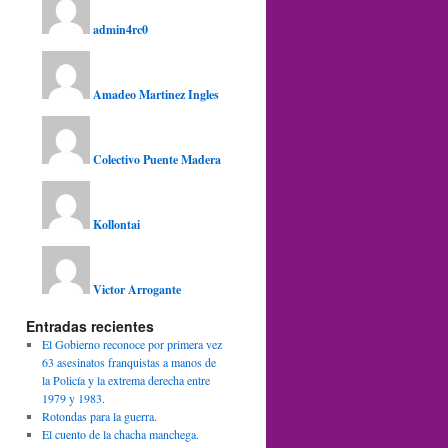
admin4rc0
Amadeo Martinez Ingles
Colectivo Puente Madera
Kollontai
Victor Arrogante
Entradas recientes
El Gobierno reconoce por primera vez
63 asesinatos franquistas a manos de
la Policía y la extrema derecha entre
1979 y 1983.
Rotondas para la guerra.
El cuento de la chacha manchega.