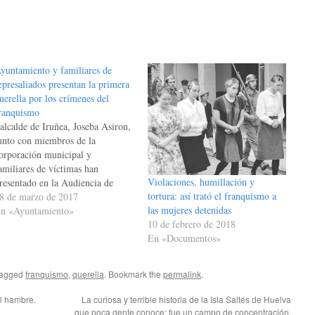
yuntamiento y familiares de
epresaliados presentan la primera
uerella por los crímenes del
ranquismo
 alcalde de Iruñea, Joseba Asiron,
unto con miembros de la
orporación municipal y
amiliares de víctimas han
Violaciones, humillación y
resentado en la Audiencia de
tortura: así trató el franquismo a
ruñea la documentación que
8 de marzo de 2017
las mujeres detenidas
compaña a la primera querella a
n «Ayuntamiento»
10 de febrero de 2018
ivel estatal por los crímenes del
En «Documentos»
ranquismo en una ciudad. Sobre
sta cuestión, el alcalde Joseba
siron…
tagged
franquismo
,
querella
. Bookmark the
permalink
.
l hambre.
La curiosa y terrible historia de la Isla Saltés de Huelva
que poca gente conoce: fue un campo de concentración.