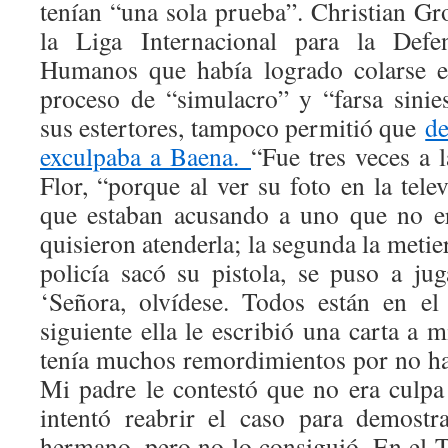
tenían “una sola prueba”. Christian Gr
la Liga Internacional para la Def
Humanos que había logrado colarse en 
proceso de “simulacro” y “farsa sinies
sus estertores, tampoco permitió que
de
exculpaba a Baena.
“Fue tres veces a 
Flor, “porque al ver su foto en la tele
que estaban acusando a uno que no e
quisieron atenderla; la segunda la meti
policía sacó su pistola, se puso a jug
‘Señora, olvídese. Todos están en e
siguiente ella le escribió una carta a 
tenía muchos remordimientos por no h
Mi padre le contestó que no era culpa 
intentó reabrir el caso para demostr
hermano, pero no lo consiguió. En el T