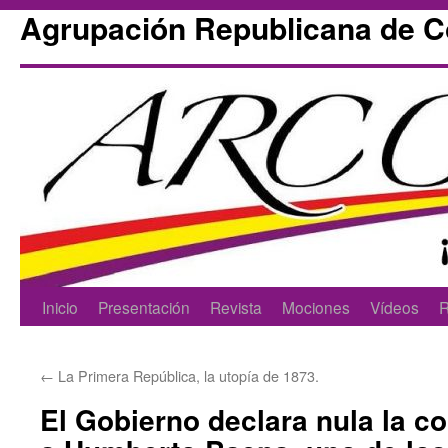
Agrupación Republicana de 
Skip
Inicio
Presentación
Revista
Mociones
Vídeos
R
to
←
La Primera República, la utopía de 1873.
content
El Gobierno declara nula la c