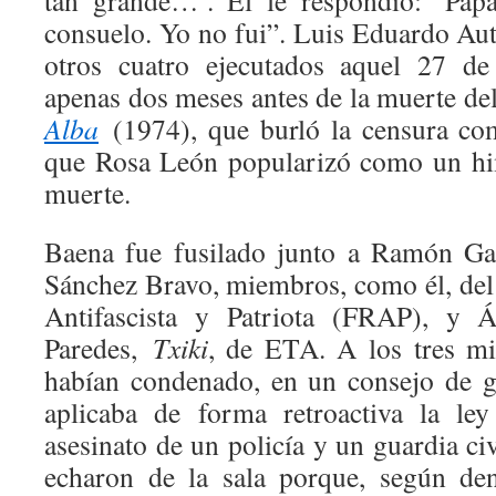
tan grande…’. Él le respondió: ‘Pap
consuelo. Yo no fui”. Luis Eduardo Aut
otros cuatro ejecutados aquel 27 de
apenas dos meses antes de la muerte de
Alba
(1974), que burló la censura c
que Rosa León popularizó como un hi
muerte.
Baena fue fusilado junto a Ramón Ga
Sánchez Bravo, miembros, como él, del
Antifascista y Patriota (FRAP), y 
Paredes,
Txiki
, de ETA. A los tres m
habían condenado, en un consejo de 
aplicaba de forma retroactiva la ley 
asesinato de un policía y un guardia ci
echaron de la sala porque, según de