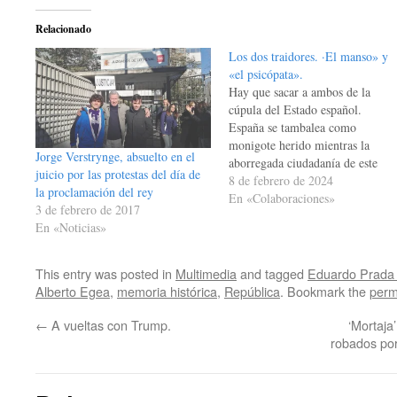
Relacionado
Los dos traidores. ·El manso» y
«el psicópata».
Hay que sacar a ambos de la
cúpula del Estado español.
España se tambalea como
monigote herido mientras la
Jorge Verstrynge, absuelto en el
aborregada ciudadanía de este
juicio por las protestas del día de
país, hasta hace poco potencia
8 de febrero de 2024
la proclamación del rey
económica y política europea, se
En «Colaboraciones»
3 de febrero de 2017
embrutece a diario con las
En «Noticias»
opíparas comidas y cenas (regada
de abundante alcohol) adscritas a
dos…
This entry was posted in
Multimedia
and tagged
Eduardo Prada
Alberto Egea
,
memoria histórica
,
República
. Bookmark the
perm
←
A vueltas con Trump.
‘Mortaja’
robados por