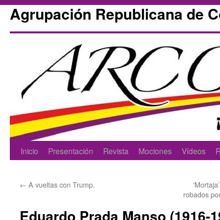
Agrupación Republicana de 
Skip
Inicio
Presentación
Revista
Mociones
Vídeos
R
to
←
A vueltas con Trump.
‘Mortaja’
content
robados por
Eduardo Prada Manso (1916-1