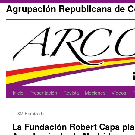
Agrupación Republicana de 
Skip
Inicio
Presentación
Revista
Mociones
Vídeos
R
to
←
8M Enraizado.
content
La Fundación Robert Capa plan