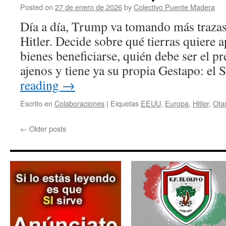
Posted on
27 de enero de 2026
by
Colectivo Puente Madera
Día a día, Trump va tomando más trazas
Hitler. Decide sobre qué tierras quiere 
bienes beneficiarse, quién debe ser el pr
ajenos y tiene ya su propia Gestapo: el
reading
→
Escrito en
Colaboraciones
|
Eiquetas
EEUU
,
Europa
,
Hitler
,
Ota
←
Older posts