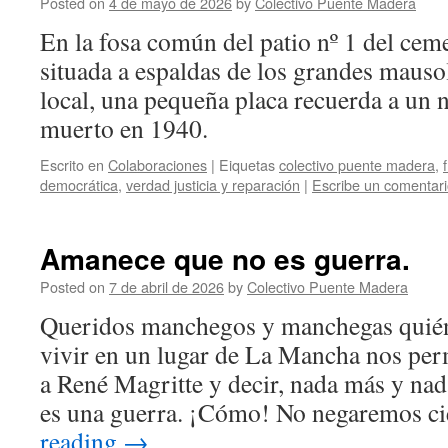
Posted on
4 de mayo de 2026
by
Colectivo Puente Madera
En la fosa común del patio nº 1 del cem
situada a espaldas de los grandes mausol
local, una pequeña placa recuerda a un 
muerto en 1940.
Escrito en
Colaboraciones
|
Eiquetas
colectivo puente madera
,
democrática
,
verdad justicia y reparación
|
Escribe un comentar
Amanece que no es guerra.
Posted on
7 de abril de 2026
by
Colectivo Puente Madera
Queridos manchegos y manchegas quién 
vivir en un lugar de La Mancha nos perm
a René Magritte y decir, nada más y na
es una guerra. ¡Cómo! No negaremos c
reading
→