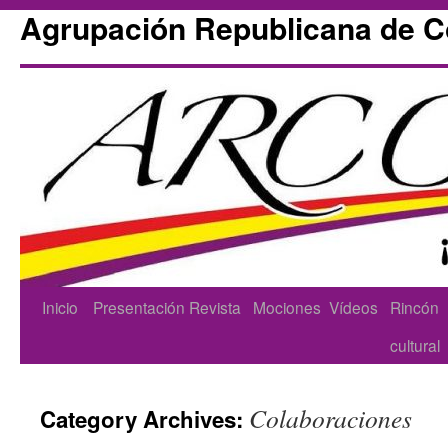
Agrupación Republicana de 
Skip
Inicio
Presentación
Revista
Mociones
Vídeos
Rincón
to
cultural
content
Colaboraciones
Category Archives: