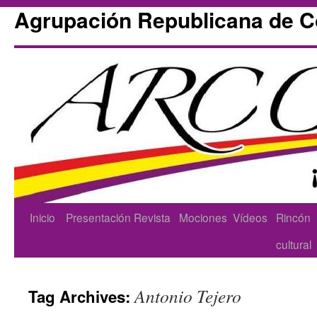
Agrupación Republicana de 
Skip
Inicio
Presentación
Revista
Mociones
Vídeos
Rincón
to
cultural
content
Antonio Tejero
Tag Archives: