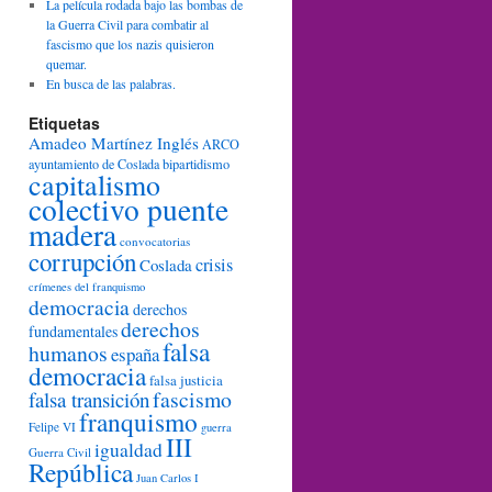
La película rodada bajo las bombas de
la Guerra Civil para combatir al
fascismo que los nazis quisieron
quemar.
En busca de las palabras.
Etiquetas
Amadeo Martínez Inglés
ARCO
ayuntamiento de Coslada
bipartidismo
capitalismo
colectivo puente
madera
convocatorias
corrupción
crisis
Coslada
crímenes del franquismo
democracia
derechos
derechos
fundamentales
falsa
humanos
españa
democracia
falsa justicia
fascismo
falsa transición
franquismo
Felipe VI
guerra
III
igualdad
Guerra Civil
República
Juan Carlos I