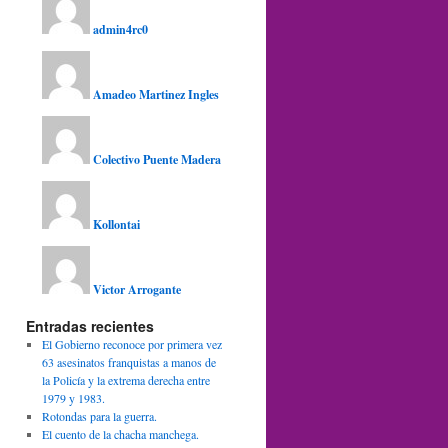
admin4rc0
Amadeo Martinez Ingles
Colectivo Puente Madera
Kollontai
Victor Arrogante
Entradas recientes
El Gobierno reconoce por primera vez
63 asesinatos franquistas a manos de
la Policía y la extrema derecha entre
1979 y 1983.
Rotondas para la guerra.
El cuento de la chacha manchega.