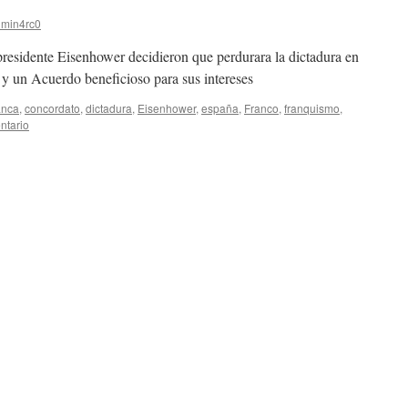
min4rc0
presidente Eisenhower decidieron que perdurara la dictadura en
 un Acuerdo beneficioso para sus intereses
anca
,
concordato
,
dictadura
,
Eisenhower
,
españa
,
Franco
,
franquismo
,
ntario