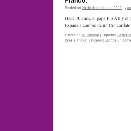
Franco.
Posted on
20 de diciembre de 2023
by
ad
Hace 70 años, el papa Pío XII y el 
España a cambio de un Concordato y
Escrito en
Multimedia
|
Eiquetas
Casa Bl
Iglesia
,
PioXII
,
Vaticano
|
Escribe un come