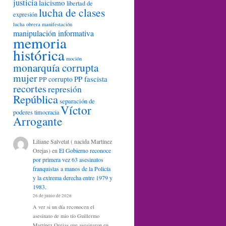
justicia
laicismo
libertad de
lucha de clases
expresión
lucha obrera
manifestación
manipulación informativa
memoria
histórica
moción
monarquía corrupta
mujer
PP fascista
PP corrupto
recortes
represión
República
separación de
Víctor
poderes
timocracia
Arrogante
Liliane Salvetat ( nacida Martínez
Orejas)
en
El Gobierno reconoce
por primera vez 63 asesinatos
franquistas a manos de la Policía
y la extrema derecha entre 1979 y
1983.
26 de junio de 2026
A ver si un día reconocen el
asesinato de mio tío Guillermo
Martínez Orejas que asesinaron en