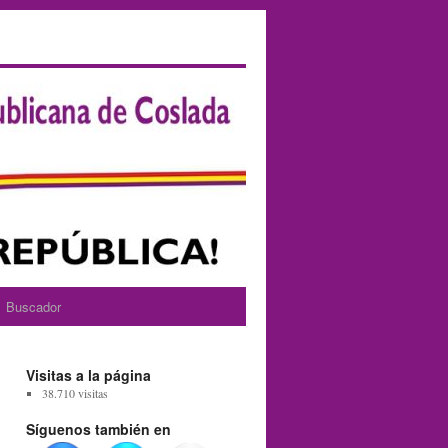
Buscador
Visitas a la página
38.710 visitas
Síguenos también en