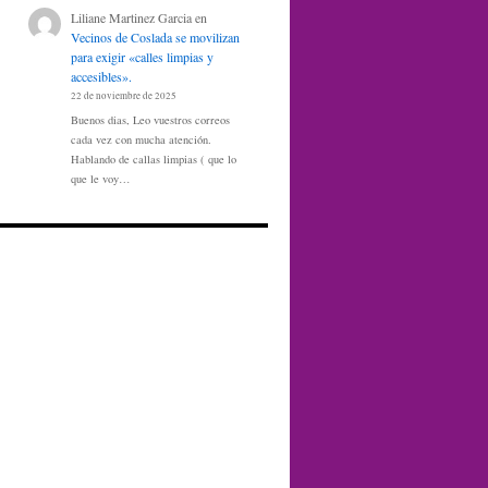
Liliane Martinez Garcia
en
Vecinos de Coslada se movilizan
para exigir «calles limpias y
accesibles».
22 de noviembre de 2025
Buenos dias, Leo vuestros correos
cada vez con mucha atención.
Hablando de callas limpias ( que lo
que le voy…