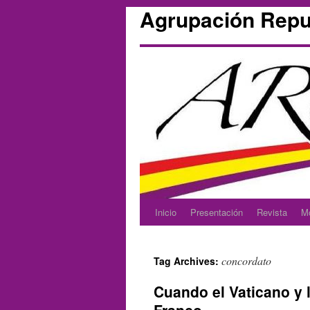
Agrupación Repu
Inicio
Presentación
Revista
M
Skip
to
concordato
Tag Archives:
content
Cuando el Vaticano y 