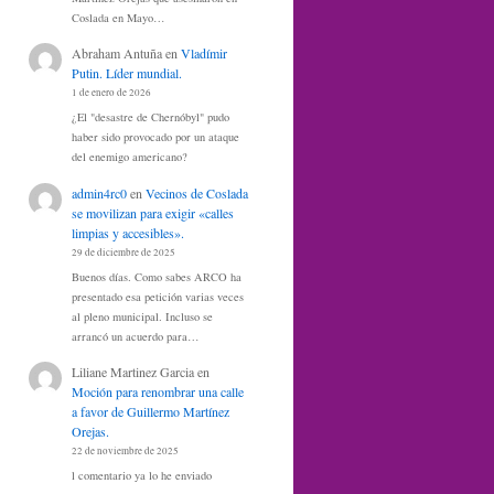
Coslada en Mayo…
Abraham Antuña
en
Vladímir
Putin. Líder mundial.
1 de enero de 2026
¿El "desastre de Chernóbyl" pudo
haber sido provocado por un ataque
del enemigo americano?
admin4rc0
en
Vecinos de Coslada
se movilizan para exigir «calles
limpias y accesibles».
29 de diciembre de 2025
Buenos días. Como sabes ARCO ha
presentado esa petición varias veces
al pleno municipal. Incluso se
arrancó un acuerdo para…
Liliane Martinez Garcia
en
Moción para renombrar una calle
a favor de Guillermo Martínez
Orejas.
22 de noviembre de 2025
l comentario ya lo he enviado