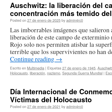
Auschwitz: la liberación del 
concentración más temido del
Posted on
27 de enero de 2025
by
admin4rc0
Las imborrables imágenes que salieron a 
liberación de este campo de exterminio n
Rojo solo nos permiten atisbar la superf
terrible que los supervivientes no han 
Continue reading
→
Escrito en
Multimedia
|
Eiquetas
27 de enero de 1945
,
Auschwit
Holocausto
,
liberación
,
nazismo
,
Segunda Guerra Mundial
|
Esc
Día Internacional de Conmemo
Víctimas del Holocausto
Posted on
27 de enero de 2021
by
admin4rc0