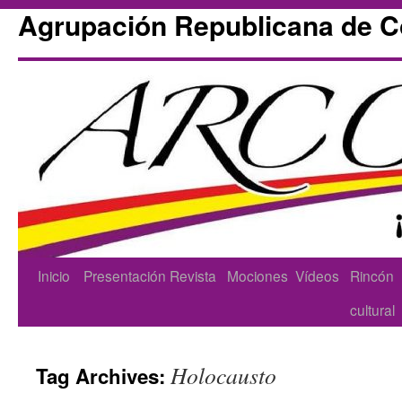
Agrupación Republicana de 
Skip
Inicio
Presentación
Revista
Mociones
Vídeos
Rincón
to
cultural
content
Holocausto
Tag Archives: