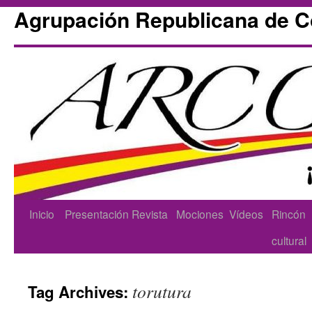
Agrupación Republicana de 
Skip
Inicio
Presentación
Revista
Mociones
Vídeos
Rincón
to
cultural
content
torutura
Tag Archives: