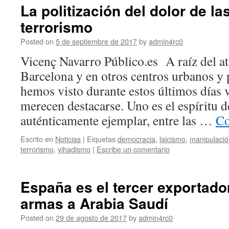
La politización del dolor de la
terrorismo
Posted on
5 de septiembre de 2017
by
admin4rc0
Vicenç Navarro Público.es A raíz del at
Barcelona y en otros centros urbanos y 
hemos visto durante estos últimos días 
merecen destacarse. Uno es el espíritu d
auténticamente ejemplar, entre las …
Co
Escrito en
Noticias
|
Eiquetas
democracia
,
laicismo
,
manipulació
terrorismo
,
yihadismo
|
Escribe un comentario
España es el tercer exportado
armas a Arabia Saudí
Posted on
29 de agosto de 2017
by
admin4rc0