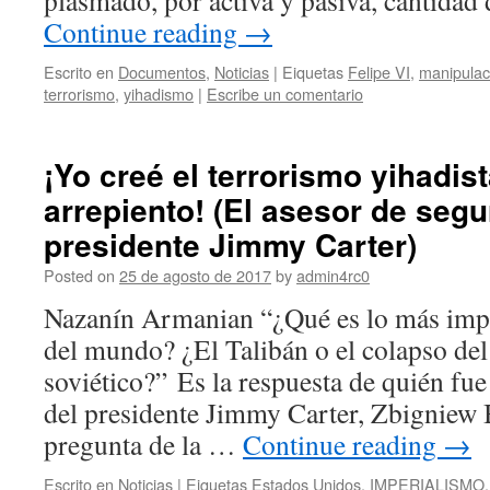
plasmado, por activa y pasiva, cantidad
Continue reading
→
Escrito en
Documentos
,
Noticias
|
Eiquetas
Felipe VI
,
manipulac
terrorismo
,
yihadismo
|
Escribe un comentario
¡Yo creé el terrorismo yihadis
arrepiento! (El asesor de segu
presidente Jimmy Carter)
Posted on
25 de agosto de 2017
by
admin4rc0
Nazanín Armanian “¿Qué es lo más impor
del mundo? ¿El Talibán o el colapso de
soviético?” Es la respuesta de quién fue
del presidente Jimmy Carter, Zbigniew B
pregunta de la …
Continue reading
→
Escrito en
Noticias
|
Eiquetas
Estados Unidos
,
IMPERIALISMO