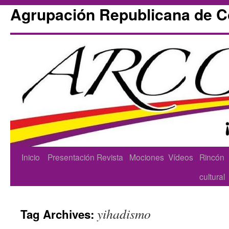
Agrupación Republicana de 
Skip
Inicio
Presentación
Revista
Mociones
Vídeos
Rincón
to
cultural
content
yihadismo
Tag Archives: