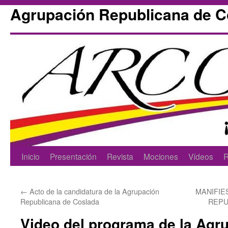
Agrupación Republicana de 
Skip
Inicio
Presentación
Revista
Mociones
Vídeos
R
to
←
Acto de la candidatura de la Agrupación
MANIFIE
content
Republicana de Coslada
REPU
Video del programa de la Agr