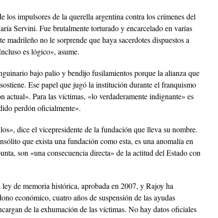
e los impulsores de la querella argentina contra los crímenes del
aría Servini. Fue brutalmente torturado y encarcelado en varias
ste madrileño no le sorprende que haya sacerdotes dispuestos a
Incluso es lógico», asume.
anguinario bajo palio y bendijo fusilamientos porque la alianza que
sostiene. Ese papel que jugó la institución durante el franquismo
n actual». Para las víctimas, «lo verdaderamente indignante» es
dido perdón oficialmente».
los», dice el vicepresidente de la fundación que lleva su nombre.
nsólito que exista una fundación como esta, es una anomalía en
unta, son «una consecuencia directa» de la actitud del Estado con
a ley de memoria histórica, aprobada en 2007, y Rajoy ha
dono económico, cuatro años de suspensión de las ayudas
encargan de la exhumación de las víctimas. No hay datos oficiales