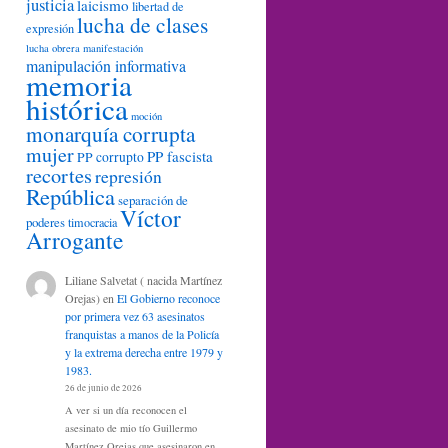
justicia
laicismo
libertad de
lucha de clases
expresión
lucha obrera
manifestación
manipulación informativa
memoria
histórica
moción
monarquía corrupta
mujer
PP fascista
PP corrupto
recortes
represión
República
separación de
Víctor
poderes
timocracia
Arrogante
Liliane Salvetat ( nacida Martínez
Orejas)
en
El Gobierno reconoce
por primera vez 63 asesinatos
franquistas a manos de la Policía
y la extrema derecha entre 1979 y
1983.
26 de junio de 2026
A ver si un día reconocen el
asesinato de mio tío Guillermo
Martínez Orejas que asesinaron en