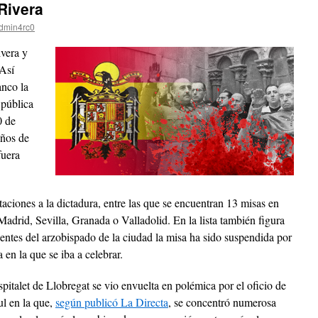
Rivera
dmin4rc0
vera y
 Así
anco la
 pública
0 de
años de
fuera
aciones a la dictadura, entre las que se encuentran 13 misas en
adrid, Sevilla, Granada o Valladolid. En la lista también figura
ntes del arzobispado de la ciudad la misa ha sido suspendida por
a en la que se iba a celebrar.
pitalet de Llobregat se vio envuelta en polémica por el oficio de
ul en la que,
según publicó La Directa
, se concentró numerosa