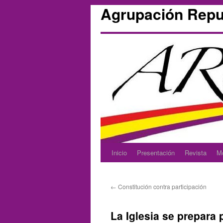
Agrupación Repu
Inicio
Presentación
Revista
M
Skip
to
←
Constitución contra participación
content
La Iglesia se prepara