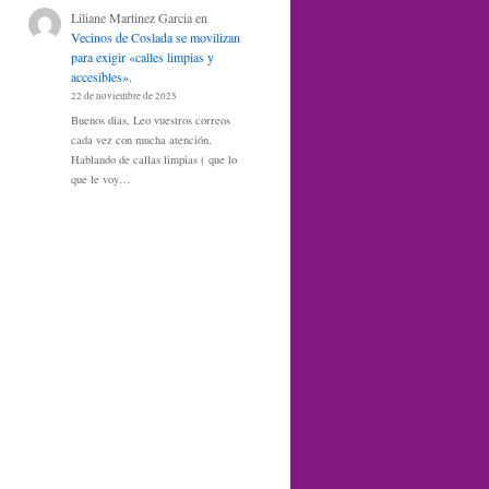
Liliane Martinez Garcia
en
Vecinos de Coslada se movilizan
para exigir «calles limpias y
accesibles».
22 de noviembre de 2025
Buenos dias, Leo vuestros correos
cada vez con mucha atención.
Hablando de callas limpias ( que lo
que le voy…