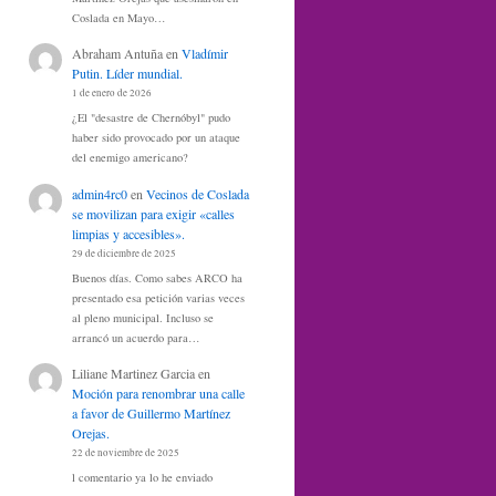
Coslada en Mayo…
Abraham Antuña
en
Vladímir
Putin. Líder mundial.
1 de enero de 2026
¿El "desastre de Chernóbyl" pudo
haber sido provocado por un ataque
del enemigo americano?
admin4rc0
en
Vecinos de Coslada
se movilizan para exigir «calles
limpias y accesibles».
29 de diciembre de 2025
Buenos días. Como sabes ARCO ha
presentado esa petición varias veces
al pleno municipal. Incluso se
arrancó un acuerdo para…
Liliane Martinez Garcia
en
Moción para renombrar una calle
a favor de Guillermo Martínez
Orejas.
22 de noviembre de 2025
l comentario ya lo he enviado