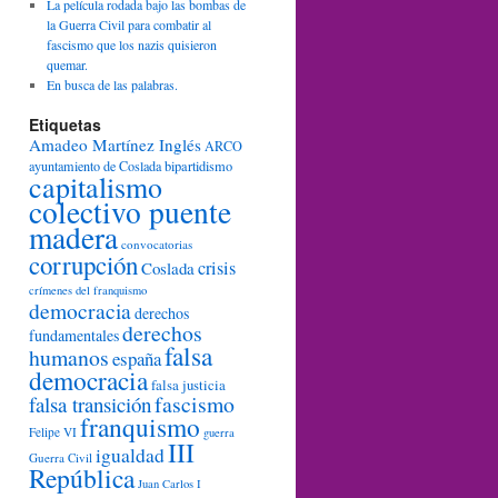
La película rodada bajo las bombas de
la Guerra Civil para combatir al
fascismo que los nazis quisieron
quemar.
En busca de las palabras.
Etiquetas
Amadeo Martínez Inglés
ARCO
ayuntamiento de Coslada
bipartidismo
capitalismo
colectivo puente
madera
convocatorias
corrupción
crisis
Coslada
crímenes del franquismo
democracia
derechos
derechos
fundamentales
falsa
humanos
españa
democracia
falsa justicia
fascismo
falsa transición
franquismo
Felipe VI
guerra
III
igualdad
Guerra Civil
República
Juan Carlos I