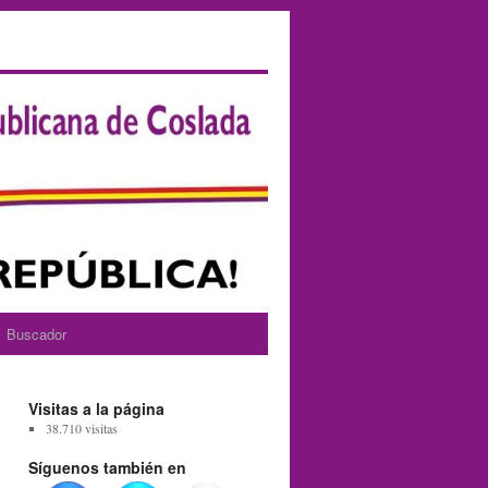
Buscador
Visitas a la página
38.710 visitas
Síguenos también en