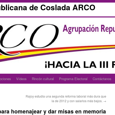
blicana de Coslada ARCO
ociones
Vídeos
Rincón cultural
Programa Electoral
Contáctanos
Rajoy estudia una segunda reforma laboral más dura que
la de 2012 y con salarios más bajos.
→
 para homenajear y dar misas en memoria