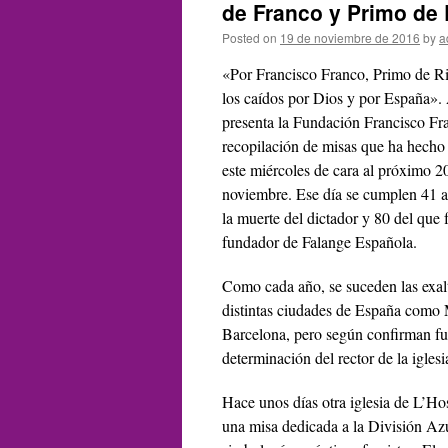
de Franco y Primo de 
Posted on
19 de noviembre de 2016
by
a
«Por Francisco Franco, Primo de Ri
los caídos por Dios y por España».
presenta la Fundación Francisco Fr
recopilación de misas que ha hecho
este miércoles de cara al próximo 2
noviembre. Ese día se cumplen 41 
la muerte del dictador y 80 del que 
fundador de Falange Española.
Como cada año, se suceden las exalt
distintas ciudades de España como M
Barcelona, pero según confirman fue
determinación del rector de la iglesi
Hace unos días otra iglesia de L’Hos
una misa dedicada a la División Az