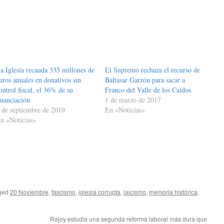
a Iglesia recauda 335 millones de
El Supremo rechaza el recurso de
uros anuales en donativos sin
Baltasar Garzón para sacar a
ontrol fiscal, el 36% de su
Franco del Valle de los Caídos
inanciación
1 de marzo de 2017
 de septiembre de 2019
En «Noticias»
n «Noticias»
ged
20 Noviembre
,
fascismo
,
iglesia corrupta
,
laicismo
,
memoria histórica
.
Rajoy estudia una segunda reforma laboral más dura que