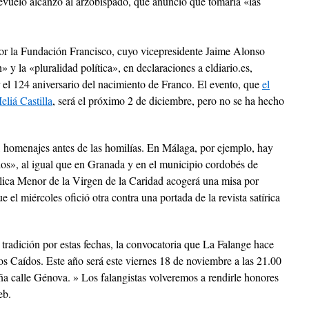
 revuelo alcanzó al arzobispado, que anunció que tomaría «las
r la Fundación Francisco, cuyo vicepresidente Jaime Alonso
 y la «pluralidad política», en declaraciones a eldiario.es,
el 124 aniversario del nacimiento de Franco. El evento, que
el
eliá Castilla
, será el próximo 2 de diciembre, pero no se ha hecho
 homenajes antes de las homilías. En Málaga, por ejemplo, hay
os», al igual que en Granada y en el municipio cordobés de
lica Menor de la Virgen de la Caridad acogerá una misa por
 el miércoles ofició otra contra una portada de la revista satírica
 tradición por estas fechas, la convocatoria que La Falange hace
los Caídos. Este año será este viernes 18 de noviembre a las 21.00
eña calle Génova. » Los falangistas volveremos a rendirle honores
eb.