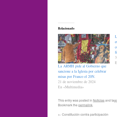
Relacionado
L
e
c
f
3
E
La ARMH pide al Gobierno que
sancione a la Iglesia por celebrar
misas por Franco el 20N.
21 de noviembre de 2024
En «Multimedia»
This entry was posted in
Noticias
and tag
Bookmark the
permalink
.
←
Constitución contra participación