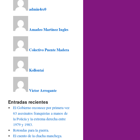
admin4rc0
Amadeo Martinez Ingles
Colectivo Puente Madera
Kollontai
Victor Arrogante
Entradas recientes
El Gobierno reconoce por primera vez
63 asesinatos franquistas a manos de
la Policía y la extrema derecha entre
1979 y 1983.
Rotondas para la guerra.
El cuento de la chacha manchega.