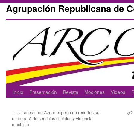
Agrupación Republicana de 
Skip
Inicio
Presentación
Revista
Mociones
Vídeos
R
to
←
Un asesor de Aznar experto en recortes se
¿Qu
content
encargará de servicios sociales y violencia
machista