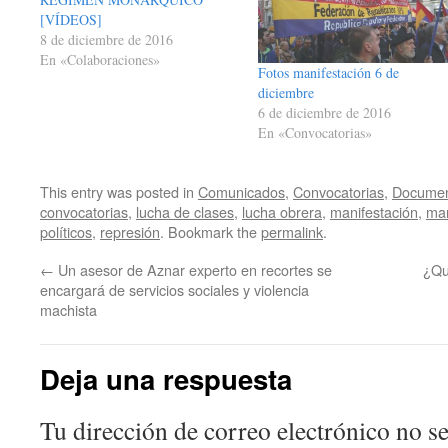
[VÍDEOS]
8 de diciembre de 2016
En «Colaboraciones»
Fotos manifestación 6 de
diciembre
6 de diciembre de 2016
En «Convocatorias»
This entry was posted in
Comunicados
,
Convocatorias
,
Documen
convocatorias
,
lucha de clases
,
lucha obrera
,
manifestación
,
mar
políticos
,
represión
. Bookmark the
permalink
.
←
Un asesor de Aznar experto en recortes se
¿Qu
encargará de servicios sociales y violencia
machista
Deja una respuesta
Tu dirección de correo electrónico no se