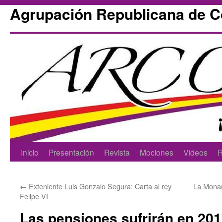
Agrupación Republicana de 
Skip
Inicio
Presentación
Revista
Mociones
Vídeos
R
to
←
Exteniente Luis Gonzalo Segura: Carta al rey
La Monar
content
Felipe VI
Las pensiones sufrirán en 201