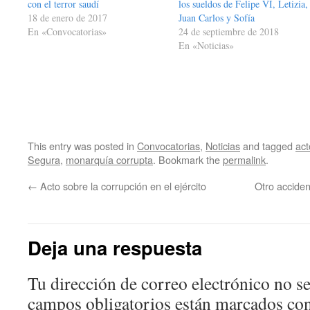
con el terror saudí
los sueldos de Felipe VI, Letizia,
18 de enero de 2017
Juan Carlos y Sofía
En «Convocatorias»
24 de septiembre de 2018
En «Noticias»
This entry was posted in
Convocatorias
,
Noticias
and tagged
act
Segura
,
monarquía corrupta
. Bookmark the
permalink
.
←
Acto sobre la corrupción en el ejército
Otro acciden
Deja una respuesta
Tu dirección de correo electrónico no se
campos obligatorios están marcados co