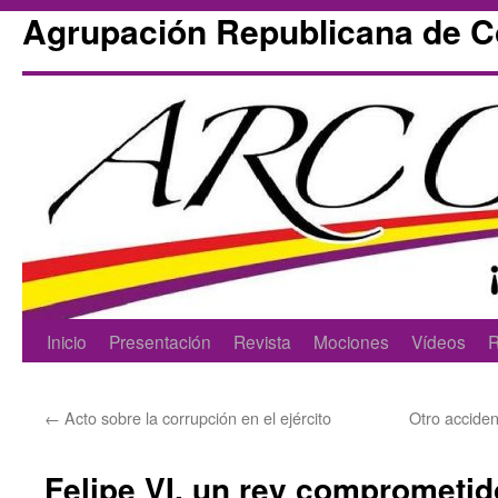
Agrupación Republicana de 
Skip
Inicio
Presentación
Revista
Mociones
Vídeos
R
to
←
Acto sobre la corrupción en el ejército
Otro acciden
content
Felipe VI, un rey comprometido