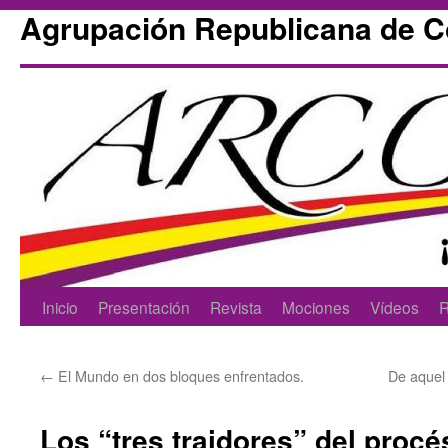
Agrupación Republicana de 
Skip
Inicio
Presentación
Revista
Mociones
Vídeos
R
to
←
El Mundo en dos bloques enfrentados.
De aquel
content
Los “tres traidores” del procés