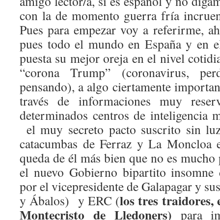
amigo lector/a, si es español y no digam
con la de momento guerra fría incrue
Pues para empezar voy a referirme, a
pues todo el mundo en España y en el
puesta su mejor oreja en el nivel cotidi
“corona Trump” (coronavirus, per
pensando), a algo ciertamente importan
través de informaciones muy reser
determinados centros de inteligencia 
el muy secreto pacto suscrito sin luz
catacumbas de Ferraz y La Moncloa e
queda de él más bien que no es mucho p
el nuevo Gobierno bipartito insomne 
por el vicepresidente de Galapagar y su
los tres traidores,
y Ábalos) y ERC (
Montecristo de Lledoners)
para i