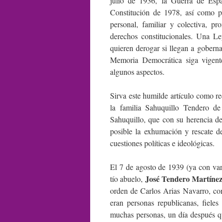
julio de 1936, la Guerra de Espa
Constitución de 1978, así como p
personal, familiar y colectiva, p
derechos constitucionales. Una Ley
quieren derogar si llegan a gobern
Memoria Democrática siga vigent
algunos aspectos.
Sirva este humilde artículo como re
la familia Sahuquillo Tendero de
Sahuquillo, que con su herencia d
posible la exhumación y rescate d
cuestiones políticas e ideológicas.
El 7 de agosto de 1939 (ya con va
José Tendero Martíne
tío abuelo,
orden de Carlos Arias Navarro, con
eran personas republicanas, fieles
muchas personas, un día después q