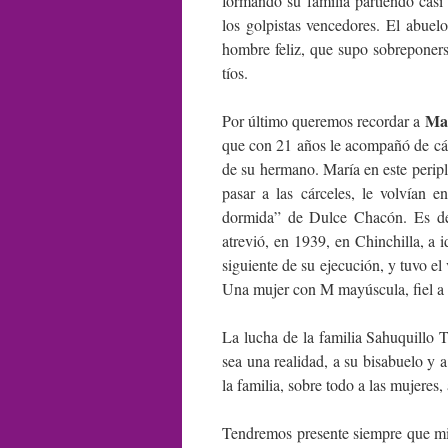
formando su familia partiendo casi
los golpistas vencedores. El abuel
hombre feliz, que supo sobreponerse
tíos.
Mar
Por último queremos recordar a
que con 21 años le acompañó de cárc
de su hermano. María en este perip
pasar a las cárceles, le volvían 
dormida” de Dulce Chacón. Es de d
atrevió, en 1939, en Chinchilla, a i
siguiente de su ejecución, y tuvo el
Una mujer con M mayúscula, fiel a s
La lucha de la familia Sahuquillo
sea una realidad, a su bisabuelo y 
la familia, sobre todo a las mujeres,
Tendremos presente siempre que mil