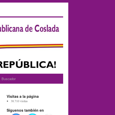
Buscador
Visitas a la página
38.710 visitas
Síguenos también en