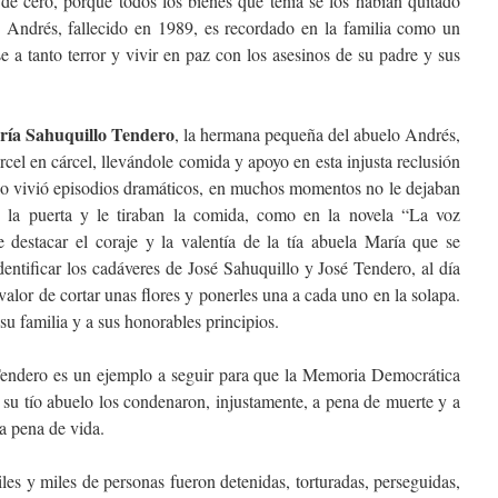
 de cero, porque todos los bienes que tenía se los habían quitado
o Andrés, fallecido en 1989, es recordado en la familia como un
 a tanto terror y vivir en paz con los asesinos de su padre y sus
ía Sahuquillo Tendero
, la hermana pequeña del abuelo Andrés,
el en cárcel, llevándole comida y apoyo en esta injusta reclusión
lo vivió episodios dramáticos, en muchos momentos no le dejaban
en la puerta y le tiraban la comida, como en la novela “La voz
estacar el coraje y la valentía de la tía abuela María que se
dentificar los cadáveres de José Sahuquillo y José Tendero, al día
 valor de cortar unas flores y ponerles una a cada uno en la solapa.
u familia y a sus honorables principios.
 Tendero es un ejemplo a seguir para que la Memoria Democrática
a su tío abuelo los condenaron, injustamente, a pena de muerte y a
 a pena de vida.
es y miles de personas fueron detenidas, torturadas, perseguidas,