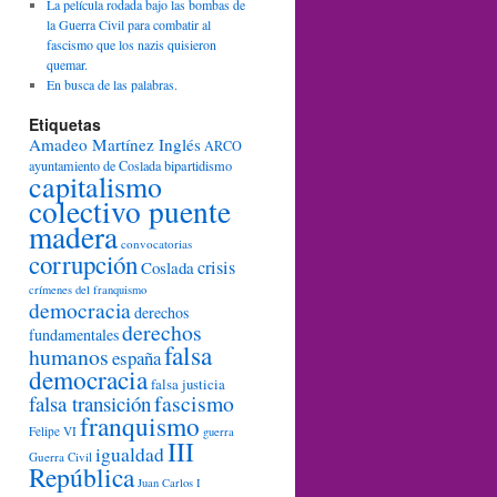
La película rodada bajo las bombas de
la Guerra Civil para combatir al
fascismo que los nazis quisieron
quemar.
En busca de las palabras.
Etiquetas
Amadeo Martínez Inglés
ARCO
ayuntamiento de Coslada
bipartidismo
capitalismo
colectivo puente
madera
convocatorias
corrupción
crisis
Coslada
crímenes del franquismo
democracia
derechos
derechos
fundamentales
falsa
humanos
españa
democracia
falsa justicia
fascismo
falsa transición
franquismo
Felipe VI
guerra
III
igualdad
Guerra Civil
República
Juan Carlos I