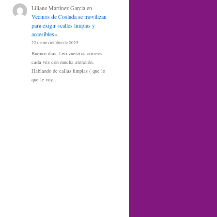
Liliane Martinez Garcia
en
Vecinos de Coslada se movilizan
para exigir «calles limpias y
accesibles».
22 de noviembre de 2025
Buenos dias, Leo vuestros correos
cada vez con mucha atención.
Hablando de callas limpias ( que lo
que le voy…