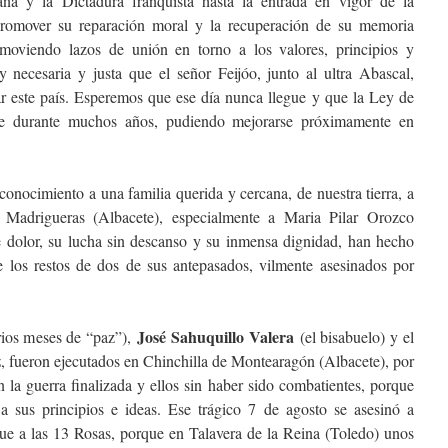
ña y la Dictadura franquista hasta la entrada en vigor de la
romover su reparación moral y la recuperación de su memoria
romoviendo lazos de unión en torno a los valores, principios y
 necesaria y justa que el señor Feijóo, junto al ultra Abascal,
ar este país. Esperemos que ese día nunca llegue y que la Ley de
e durante muchos años, pudiendo mejorarse próximamente en
conocimiento a una familia querida y cercana, de nuestra tierra, a
 Madrigueras (Albacete), especialmente a Maria Pilar Orozco
e dolor, su lucha sin descanso y su inmensa dignidad, han hecho
e los restos de dos de sus antepasados, vilmente asesinados por
José Sahuquillo Valera
rios meses de “paz”),
(el bisabuelo) y el
z
, fueron ejecutados en Chinchilla de Montearagón (Albacete), por
 la guerra finalizada y ellos sin haber sido combatientes, porque
 a sus principios e ideas. Ese trágico 7 de agosto se asesinó a
ue a las 13 Rosas, porque en Talavera de la Reina (Toledo) unos