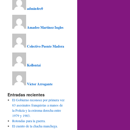
admin4rc0
Amadeo Martinez Ingles
Colectivo Puente Madera
Kollontai
Victor Arrogante
Entradas recientes
El Gobierno reconoce por primera vez
63 asesinatos franquistas a manos de
la Policía y la extrema derecha entre
1979 y 1983.
Rotondas para la guerra.
El cuento de la chacha manchega.