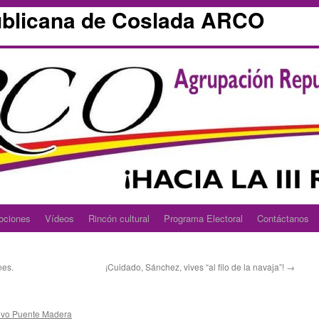
blicana de Coslada ARCO
ociones
Vídeos
Rincón cultural
Programa Electoral
Contáctanos
nes.
¡Cuidado, Sánchez, vives “al filo de la navaja”!
→
ivo Puente Madera