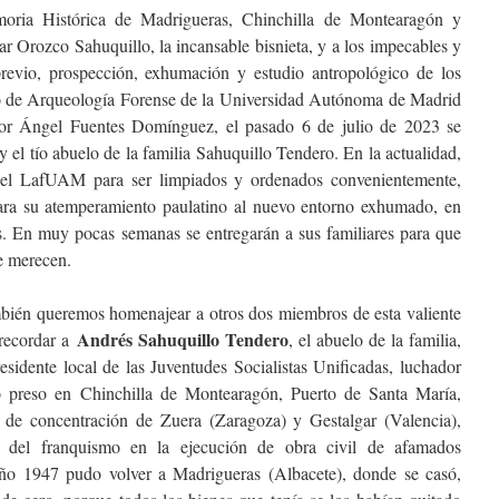
oria Histórica de Madrigueras, Chinchilla de Montearagón y
r Orozco Sahuquillo, la incansable bisnieta, y a los impecables y
 previo, prospección, exhumación y estudio antropológico de los
rio de Arqueología Forense de la Universidad Autónoma de Madrid
sor Ángel Fuentes Domínguez, el pasado 6 de julio de 2023 se
 el tío abuelo de la familia Sahuquillo Tendero. En la actualidad,
en el LafUAM para ser limpiados y ordenados convenientemente,
para su atemperamiento paulatino al nuevo entorno exhumado, en
. En muy pocas semanas se entregarán a sus familiares para que
e merecen.
también queremos homenajear a otros dos miembros de esta valiente
Andrés Sahuquillo Tendero
 recordar a
, el abuelo de la familia,
esidente local de las Juventudes Socialistas Unificadas, luchador
o preso en Chinchilla de Montearagón, Puerto de Santa María,
 de concentración de Zuera (Zaragoza) y Gestalgar (Valencia),
o del franquismo en la ejecución de obra civil de afamados
año 1947 pudo volver a Madrigueras (Albacete), donde se casó,