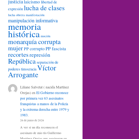
justicia
laicismo
libertad de
lucha de clases
expresión
lucha obrera
manifestación
manipulación informativa
memoria
histórica
moción
monarquía corrupta
mujer
PP fascista
PP corrupto
recortes
represión
República
separación de
Víctor
poderes
timocracia
Arrogante
Liliane Salvetat ( nacida Martínez
Orejas)
en
El Gobierno reconoce
por primera vez 63 asesinatos
franquistas a manos de la Policía
y la extrema derecha entre 1979 y
1983.
26 de junio de 2026
A ver si un día reconocen el
asesinato de mio tío Guillermo
Martínez Orejas que asesinaron en