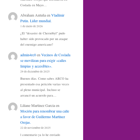
Coslada en Mayo…
Abraham Antuña
en
Vladímir
Putin. Líder mundial.
1 de enero de 2026
¿El "desastre de Chernóbyl" pudo
haber sido provocado por un ataque
del enemigo americano?
admin4rc0
en
Vecinos de Coslada
se movilizan para exigir «calles
limpias y accesibles».
29 de diciembre de 2025
Buenos días. Como sabes ARCO ha
presentado esa petición varias veces
al pleno municipal. Incluso se
arrancó un acuerdo para…
Liliane Martinez Garcia
en
Moción para renombrar una calle
a favor de Guillermo Martínez
Orejas.
22 de noviembre de 2025
l comentario ya lo he enviado