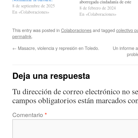
aborregada ciudadanía de este
8 de septiembre de 2025
país, hasta hace poco potencia
8 de febrero de 2024
En «Colaboraciones»
económica y política europea, se
En «Colaboraciones»
embrutece a diario con las
opíparas comidas y cenas (regada
This entry was posted in
Colaboraciones
and tagged
colectivo 
de abundante alcohol) adscritas a
permalink
.
dos…
←
Masacre, violencia y represión en Toledo.
Un informe ag
probl
Deja una respuesta
Tu dirección de correo electrónico no se
campos obligatorios están marcados co
Comentario
*