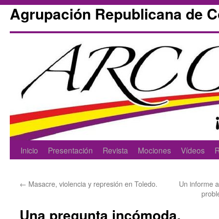
Agrupación Republicana de 
Skip
Inicio
Presentación
Revista
Mociones
Vídeos
R
to
←
Masacre, violencia y represión en Toledo.
Un informe ag
content
probl
Una pregunta incómoda.