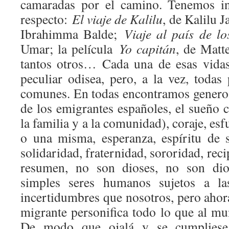
camaradas por el camino. Tenemos in
respecto:
El viaje de Kalilu
, de Kalilu
Ibrahimma Balde;
Viaje al país de lo
Umar; la película
Yo capitán
, de Matt
tantos otros… Cada una de esas vida
peculiar odisea, pero, a la vez, todas
comunes. En todas encontramos genero
de los emigrantes españoles, el sueño 
la familia y a la comunidad), coraje, es
o una misma, esperanza, espíritu de su
solidaridad, fraternidad, sororidad, re
resumen, no son dioses, no son dio
simples seres humanos sujetos a l
incertidumbres que nosotros, pero aho
migrante personifica todo lo que al mund
De modo que ojalá y se cumpliese