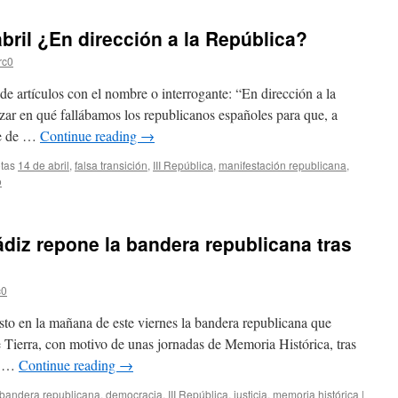
bril ¿En dirección a la República?
rc0
 de artículos con el nombre o interrogante: “En dirección a la
izar en qué fallábamos los republicanos españoles para que, a
ce de …
Continue reading
→
tas
14 de abril
,
falsa transición
,
III República
,
manifestación republicana
,
o
diz repone la bandera republicana tras
c0
to en la mañana de este viernes la bandera republicana que
e Tierra, con motivo de unas jornadas de Memoria Histórica, tras
es …
Continue reading
→
bandera republicana
,
democracia
,
III República
,
justicia
,
memoria histórica
|