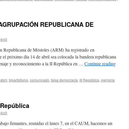
AGRUPACIÓN REPUBLICANA DE
4rc0
ón Republicana de Móstoles (ARM) ha registrado en
e el próximo día 14 de abril sea colocada la bandera republicana
enaje y reconocimiento a la II República en …
Continue reading
abril
,
bipartidismo
,
comunicado
,
falsa democracia
,
III República
,
memoria
 República
4rc0
bajo firmantes, reunidas el lunes 7, en el CAUM, hacemos un