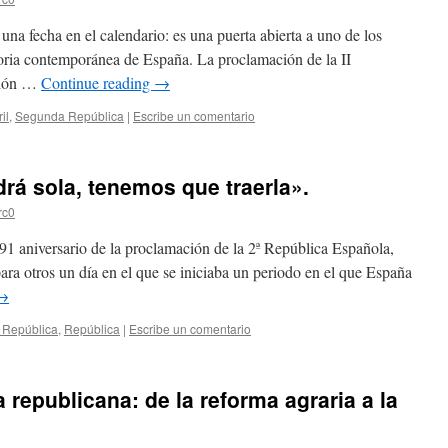
na fecha en el calendario: es una puerta abierta a uno de los
ria contemporánea de España. La proclamación de la II
ción …
Continue reading
→
il
,
Segunda República
|
Escribe un comentario
rá sola, tenemos que traerla».
rc0
1 aniversario de la proclamación de la 2ª República Española,
para otros un día en el que se iniciaba un periodo en el que España
→
II República
,
República
|
Escribe un comentario
 republicana: de la reforma agraria a la