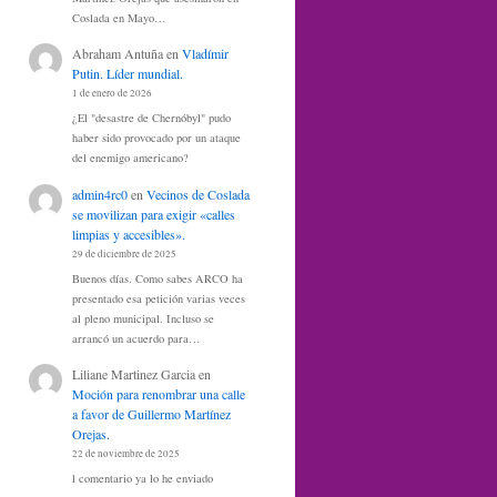
Coslada en Mayo…
Abraham Antuña
en
Vladímir
Putin. Líder mundial.
1 de enero de 2026
¿El "desastre de Chernóbyl" pudo
haber sido provocado por un ataque
del enemigo americano?
admin4rc0
en
Vecinos de Coslada
se movilizan para exigir «calles
limpias y accesibles».
29 de diciembre de 2025
Buenos días. Como sabes ARCO ha
presentado esa petición varias veces
al pleno municipal. Incluso se
arrancó un acuerdo para…
Liliane Martinez Garcia
en
Moción para renombrar una calle
a favor de Guillermo Martínez
Orejas.
22 de noviembre de 2025
l comentario ya lo he enviado