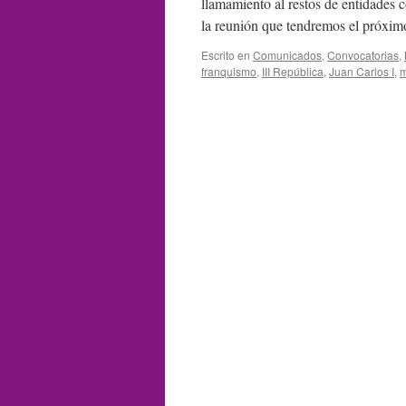
llamamiento al restos de entidades 
la reunión que tendremos el próxim
Escrito en
Comunicados
,
Convocatorias
,
franquismo
,
III República
,
Juan Carlos I
,
m