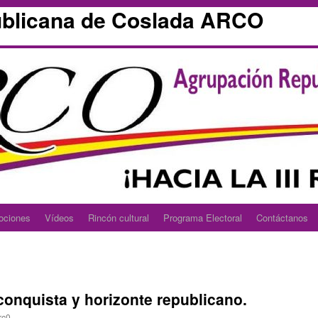
blicana de Coslada ARCO
ociones
Vídeos
Rincón cultural
Programa Electoral
Contáctanos
conquista y horizonte republicano.
rc0