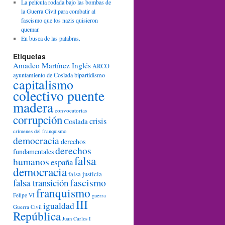
La película rodada bajo las bombas de
la Guerra Civil para combatir al
fascismo que los nazis quisieron
quemar.
En busca de las palabras.
Etiquetas
Amadeo Martínez Inglés
ARCO
ayuntamiento de Coslada
bipartidismo
capitalismo
colectivo puente
madera
convocatorias
corrupción
crisis
Coslada
crímenes del franquismo
democracia
derechos
derechos
fundamentales
falsa
humanos
españa
democracia
falsa justicia
fascismo
falsa transición
franquismo
Felipe VI
guerra
III
igualdad
Guerra Civil
República
Juan Carlos I