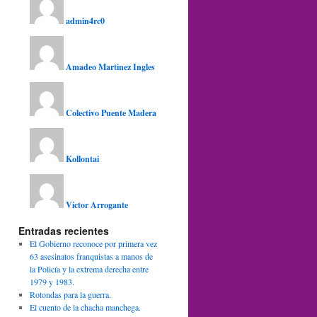
admin4rc0
Amadeo Martinez Ingles
Colectivo Puente Madera
Kollontai
Victor Arrogante
Entradas recientes
El Gobierno reconoce por primera vez
63 asesinatos franquistas a manos de
la Policía y la extrema derecha entre
1979 y 1983.
Rotondas para la guerra.
El cuento de la chacha manchega.