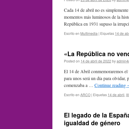
Cada 14 de abril no es simplemente u
momentos más luminosos de la histo
República en 1931 supuso la irrup
Escrito en
Multimedia
|
Eiquetas
14 de abr
«La República no vend
Posted on
14 de abril de 2022
by
admin4
El 14 de Abril conmemoraremos el 9
para unos será un día para olvidar, 
comenzaba a …
Continue reading
Escrito en
ARCO
|
Eiquetas
14 de abril
,
I
El legado de la España
igualdad de género