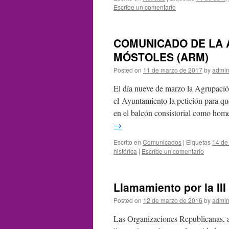
Escribe un comentario
COMUNICADO DE LA 
MÓSTOLES (ARM)
Posted on
11 de marzo de 2017
by
admin
El día nueve de marzo la Agrupaci
el Ayuntamiento la petición para qu
en el balcón consistorial como hom
→
Escrito en
Comunicados
|
Eiquetas
14 de 
histórica
|
Escribe un comentario
Llamamiento por la III
Posted on
12 de marzo de 2016
by
admin
Las Organizaciones Republicanas, a