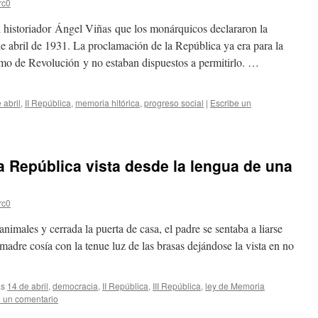
rc0
oriador Ángel Viñas que los monárquicos declararon la
e abril de 1931. La proclamación de la República ya era para la
o de Revolución y no estaban dispuestos a permitirlo. …
 abril
,
II República
,
memoria hitórica
,
progreso social
|
Escribe un
da República vista desde la lengua de una
rc0
nimales y cerrada la puerta de casa, el padre se sentaba a liarse
 madre cosía con la tenue luz de las brasas dejándose la vista en no
as
14 de abril
,
democracia
,
II República
,
III República
,
ley de Memoria
e un comentario