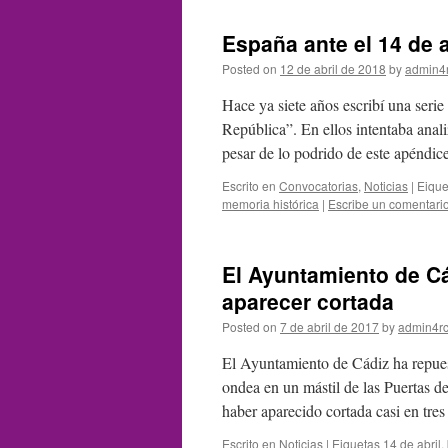
España ante el 14 de a
Posted on
12 de abril de 2018
by
admin4
Hace ya siete años escribí una serie
República”. En ellos intentaba anal
pesar de lo podrido de este apéndi
Escrito en
Convocatorias
,
Noticias
|
Eique
memoria histórica
|
Escribe un comentari
El Ayuntamiento de Cá
aparecer cortada
Posted on
7 de abril de 2017
by
admin4r
El Ayuntamiento de Cádiz ha repues
ondea en un mástil de las Puertas d
haber aparecido cortada casi en tr
Escrito en
Noticias
|
Eiquetas
14 de abril
,