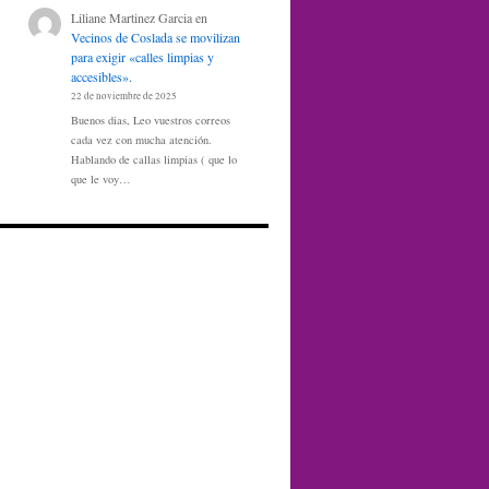
Liliane Martinez Garcia
en
Vecinos de Coslada se movilizan
para exigir «calles limpias y
accesibles».
22 de noviembre de 2025
Buenos dias, Leo vuestros correos
cada vez con mucha atención.
Hablando de callas limpias ( que lo
que le voy…