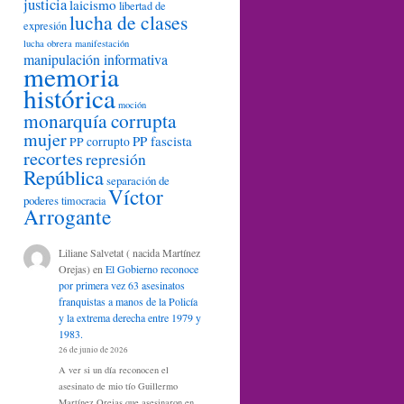
justicia
laicismo
libertad de
lucha de clases
expresión
lucha obrera
manifestación
manipulación informativa
memoria
histórica
moción
monarquía corrupta
mujer
PP fascista
PP corrupto
recortes
represión
República
separación de
Víctor
poderes
timocracia
Arrogante
Liliane Salvetat ( nacida Martínez
Orejas)
en
El Gobierno reconoce
por primera vez 63 asesinatos
franquistas a manos de la Policía
y la extrema derecha entre 1979 y
1983.
26 de junio de 2026
A ver si un día reconocen el
asesinato de mio tío Guillermo
Martínez Orejas que asesinaron en