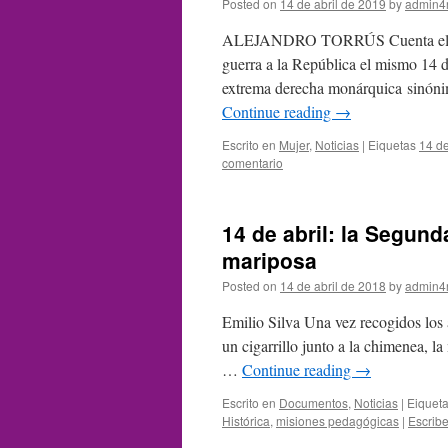
Posted on
14 de abril de 2019
by
admin4
ALEJANDRO TORRÚS Cuenta el hist
guerra a la República el mismo 14 d
extrema derecha monárquica sinónim
Continue reading
→
Escrito en
Mujer
,
Noticias
|
Eiquetas
14 de
comentario
14 de abril: la Segun
mariposa
Posted on
14 de abril de 2018
by
admin4
Emilio Silva Una vez recogidos los a
un cigarrillo junto a la chimenea, la
…
Continue reading
→
Escrito en
Documentos
,
Noticias
|
Eiquet
Histórica
,
misiones pedagógicas
|
Escrib