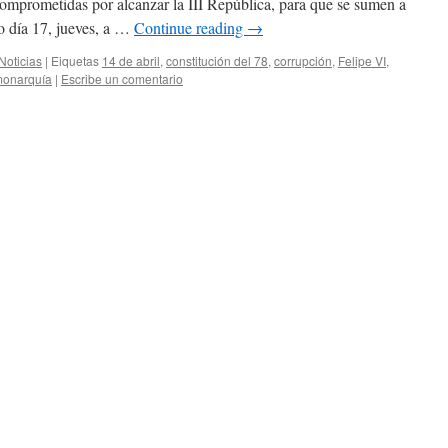
comprometidas por alcanzar la III República, para que se sumen a
o día 17, jueves, a …
Continue reading
→
Noticias
|
Eiquetas
14 de abril
,
constitución del 78
,
corrupción
,
Felipe VI
,
onarquía
|
Escribe un comentario