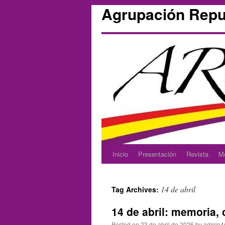
Agrupación Repu
Inicio
Presentación
Revista
M
Skip
to
14 de abril
Tag Archives:
content
14 de abril: memoria, 
Posted on
23 de abril de 2026
by
admin4