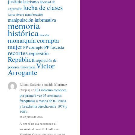
justicia
laicismo
libertad de
lucha de clases
expresión
lucha obrera
manifestación
manipulación informativa
memoria
histórica
moción
monarquía corrupta
mujer
PP fascista
PP corrupto
recortes
represión
República
separación de
Víctor
poderes
timocracia
Arrogante
Liliane Salvetat ( nacida Martínez
Orejas)
en
El Gobierno reconoce
por primera vez 63 asesinatos
franquistas a manos de la Policía
y la extrema derecha entre 1979 y
1983.
26 de junio de 2026
A ver si un día reconocen el
asesinato de mio tío Guillermo
Martínez Orejas que asesinaron en