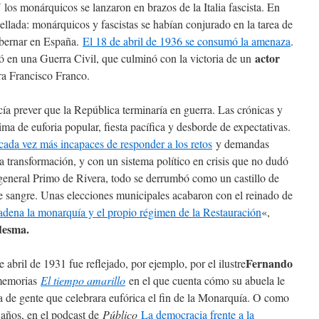
Y los monárquicos se lanzaron en brazos de la Italia fascista. En
ellada: monárquicos y fascistas se habían conjurado en la tarea de
gobernar en España.
El 18 de abril de 1936 se consumó la amenaza
.
actor
ó en una Guerra Civil, que culminó con la victoria de un
ra Francisco Franco.
cía prever que la República terminaría en guerra. Las crónicas y
ima de euforia popular, fiesta pacífica y desborde de expectativas.
ada vez más incapaces de responder a los retos
y demandas
 transformación, y con un sistema político en crisis que no dudó
l general Primo de Rivera, todo se derrumbó como un castillo de
de sangre. Unas elecciones municipales acabaron con el reinado de
adena la monarquía y el propio régimen de la Restauración
«,
edesma.
Fernando
 abril de 1931 fue reflejado, por ejemplo, por el ilustre
 memorias
El tiempo amarillo
en el que cuenta cómo su abuela le
da de gente que celebrara eufórica el fin de la Monarquía. O como
 años, en el podcast de
Público
La democracia frente a la