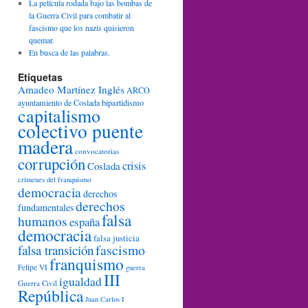
La película rodada bajo las bombas de
la Guerra Civil para combatir al
fascismo que los nazis quisieron
quemar.
En busca de las palabras.
Etiquetas
Amadeo Martínez Inglés
ARCO
ayuntamiento de Coslada
bipartidismo
capitalismo
colectivo puente
madera
convocatorias
corrupción
crisis
Coslada
crímenes del franquismo
democracia
derechos
derechos
fundamentales
falsa
humanos
españa
democracia
falsa justicia
fascismo
falsa transición
franquismo
Felipe VI
guerra
III
igualdad
Guerra Civil
República
Juan Carlos I