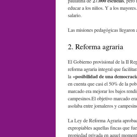
27.000 escuelas
paulatina de
, pero
educar a los niños. Y a los mayores.
salario.
Las misiones pedagógicas llegaron a
2. Reforma agraria
El Gobierno provisional de la II R
reforma agraria integral que facilita
«posibilidad de una democraci
la
en cuenta que casi el 50% de la pobla
marcado era mejorar los bajos rendim
campesinos.El objetivo marcado era 
asolaba entre jornaleros y campesin
La Ley de Reforma Agraria aprobada 
expropiables aquellas fincas que fu
propiedad privada en aquel momen