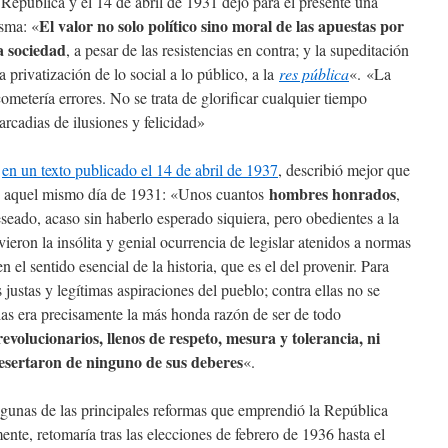
 República y el 14 de abril de 1931 dejó para el presente una
El valor no solo político sino moral de las apuestas por
esma: «
a sociedad
, a pesar de las resistencias en contra; y la supeditación
la privatización de lo social a lo público, a la
res pública
«. «La
metería errores. No se trata de glorificar cualquier tiempo
arcadias de ilusiones y felicidad»
,
en un texto publicado el 14 de abril de 1937
, describió mejor que
hombres honrados
do aquel mismo día de 1931: «Unos cuantos
,
seado, acaso sin haberlo esperado siquiera, pero obedientes a la
vieron la insólita y genial ocurrencia de legislar atenidos a normas
 el sentido esencial de la historia, que es el del provenir. Para
justas y legítimas aspiraciones del pueblo; contra ellas no se
rlas era precisamente la más honda razón de ser de todo
volucionarios, llenos de respeto, mesura y tolerancia, ni
esertaron de ninguno de sus deberes
«.
gunas de las principales reformas que emprendió la República
nte, retomaría tras las elecciones de febrero de 1936 hasta el