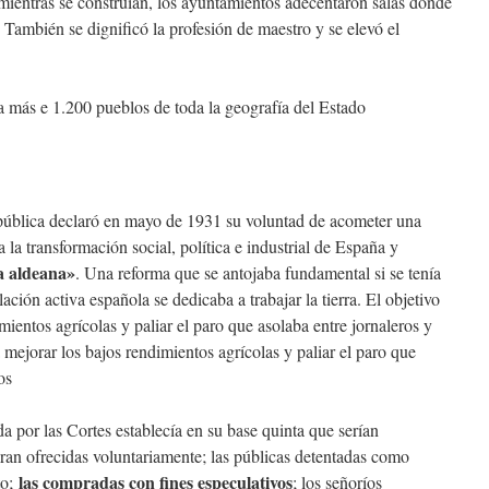
 mientras se construían, los ayuntamientos adecentaron salas donde
 También se dignificó la profesión de maestro y se elevó el
 más e 1.200 pueblos de toda la geografía del Estado
epública declaró en mayo de 1931 su voluntad de acometer una
ra la transformación social, política e industrial de España y
a aldeana»
. Una reforma que se antojaba fundamental si se tenía
ción activa española se dedicaba a trabajar la tierra. El objetivo
ientos agrícolas y paliar el paro que asolaba entre jornaleros y
mejorar los bajos rendimientos agrícolas y paliar el paro que
os
por las Cortes establecía en su base quinta que serían
eran ofrecidas voluntariamente; las públicas detentadas como
las compradas con fines especulativos
to;
; los señoríos