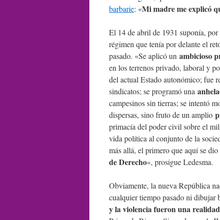
Mi madre me explicó que
barbarie
: «
El 14 de abril de 1931 suponía, por
régimen que tenía por delante el ret
ambicioso p
pasado. «Se aplicó un
en los terrenos privado, laboral y po
del actual Estado autonómico; fue 
anhela
sindicatos; se programó una
campesinos sin tierras; se intentó m
p
dispersas, sino fruto de un amplio
primacía del poder civil sobre el mili
vida política al conjunto de la soc
más allá, el primero que aquí se di
de Derecho
«, prosigue Ledesma.
Obviamente, la nueva República naci
cualquier tiempo pasado ni dibujar b
y la violencia fueron una realidad