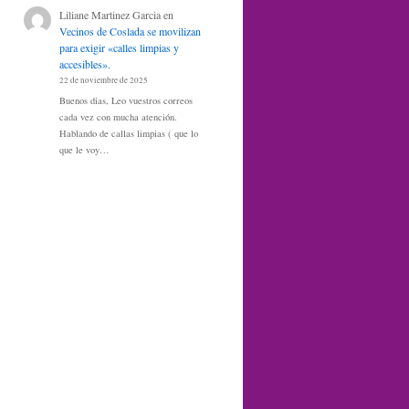
Liliane Martinez Garcia
en
Vecinos de Coslada se movilizan
para exigir «calles limpias y
accesibles».
22 de noviembre de 2025
Buenos dias, Leo vuestros correos
cada vez con mucha atención.
Hablando de callas limpias ( que lo
que le voy…