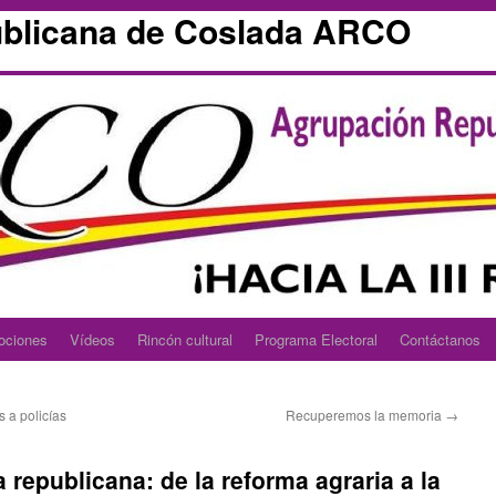
blicana de Coslada ARCO
ociones
Vídeos
Rincón cultural
Programa Electoral
Contáctanos
 a policías
Recuperemos la memoria
→
 republicana: de la reforma agraria a la