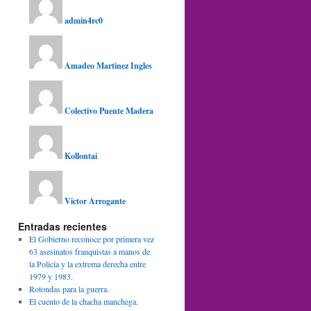
admin4rc0
Amadeo Martinez Ingles
Colectivo Puente Madera
Kollontai
Victor Arrogante
Entradas recientes
El Gobierno reconoce por primera vez
63 asesinatos franquistas a manos de
la Policía y la extrema derecha entre
1979 y 1983.
Rotondas para la guerra.
El cuento de la chacha manchega.