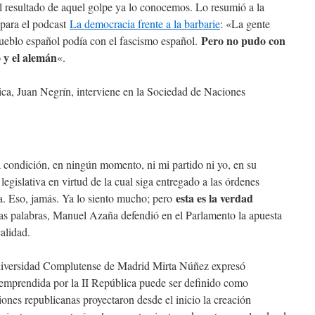
l resultado de aquel golpe ya lo conocemos. Lo resumió a la
 para el podcast
La democracia frente a la barbarie
: «La gente
Pero no pudo con
pueblo español podía con el fascismo español.
o y el alemán
«.
lica, Juan Negrín, interviene en la Sociedad de Naciones
ondición, en ningún momento, ni mi partido ni yo, en su
egislativa en virtud de la cual siga entregado a las órdenes
esta es la verdad
za. Eso, jamás. Ya lo siento mucho; pero
as palabras, Manuel Azaña defendió en el Parlamento la apuesta
calidad.
Universidad Complutense de Madrid Mirta Núñez expresó
 emprendida por la II República puede ser definido como
ciones republicanas proyectaron desde el inicio la creación