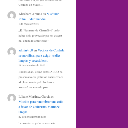
Coslada en Mayo…
Abraham Antuña
en
Vladímir
Putin. Líder mundial.
1 de enero de 2026
¿El "desastre de Chernóbyl" pudo
haber sido provocado por un ataque
del enemigo americano?
admin4rc0
en
Vecinos de Coslada
se movilizan para exigir «calles
limpias y accesibles».
29 de diciembre de 2025
Buenos días. Como sabes ARCO ha
presentado esa petición varias veces
al pleno municipal. Incluso se
arrancó un acuerdo para…
Liliane Martinez Garcia
en
Moción para renombrar una calle
a favor de Guillermo Martínez
Orejas.
22 de noviembre de 2025
l comentario ya lo he enviado