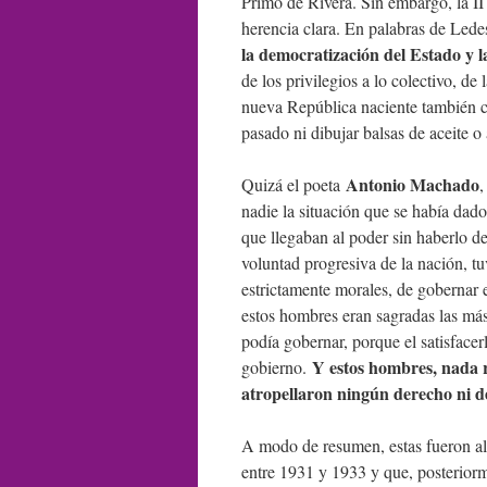
Primo de Rivera. Sin embargo, la II
herencia clara. En palabras de Led
la democratización del Estado y l
de los privilegios a lo colectivo, de 
nueva República naciente también co
pasado ni dibujar balsas de aceite o 
Antonio Machado
Quizá el poeta
nadie la situación que se había da
que llegaban al poder sin haberlo de
voluntad progresiva de la nación, tu
estrictamente morales, de gobernar en
estos hombres eran sagradas las más 
podía gobernar, porque el satisface
Y estos hombres, nada re
gobierno.
atropellaron ningún derecho ni d
A modo de resumen, estas fueron al
entre 1931 y 1933 y que, posteriorme