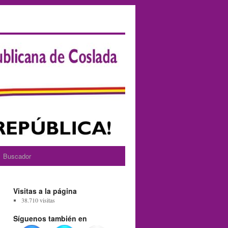
Buscador
Visitas a la página
38.710 visitas
Síguenos también en