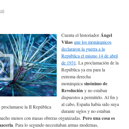
rc0
Ángel
Cuenta el historiador
Viñas
que los monárquicos
declararon la guerra a la
República el mismo 14 de abril
de 1931
. La proclamación de la
República ya era para la
extrema derecha
sinónimo de
monárquica
Revolución
y no estaban
dispuestos a permitirlo. Al fin y
al cabo, España había sido suya
s proclamarse la II República
durante siglos y no estaban
Pero una cosa es
Y mucho menos con masas obreras organizadas.
hacerla
. Para lo segundo necesitaban armas modernas,