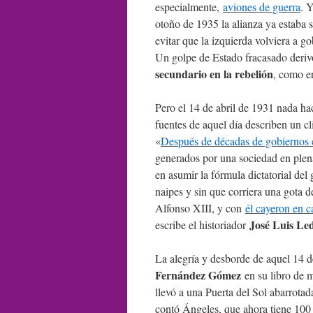
especialmente,
aviones de guerra
. 
otoño de 1935 la alianza ya estaba s
evitar que la izquierda volviera a 
Un golpe de Estado fracasado deriv
secundario en la rebelión
, como e
Pero el 14 de abril de 1931 nada ha
fuentes de aquel día describen un cl
«
Después de décadas de gobiernos c
generados por una sociedad en plena
en asumir la fórmula dictatorial de
naipes y sin que corriera una gota 
Alfonso XIII, y con
él cayeron en c
José Luis L
escribe el historiador
La alegría y desborde de aquel 14 de
Fernández Gómez
en su libro de
llevó a una Puerta del Sol abarrota
contó Ángeles, que ahora tiene 100