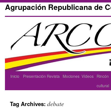
Agrupación Republicana de 
Skip
Inicio
Presentación
Revista
Mociones
Vídeos
Rincón
to
cultural
content
debate
Tag Archives: