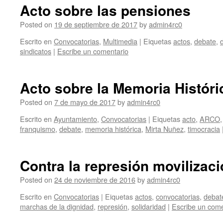
Acto sobre las pensiones
Posted on
19 de septiembre de 2017
by
admin4rc0
Escrito en
Convocatorias
,
Multimedia
|
Eiquetas
actos
,
debate
,
sindicatos
|
Escribe un comentario
Acto sobre la Memoria Históri
Posted on
7 de mayo de 2017
by
admin4rc0
Escrito en
Ayuntamiento
,
Convocatorias
|
Eiquetas
acto
,
ARCO
franquismo
,
debate
,
memoria histórica
,
Mirta Nuñez
,
timocracia
Contra la represión movilizaci
Posted on
24 de noviembre de 2016
by
admin4rc0
Escrito en
Convocatorias
|
Eiquetas
actos
,
convocatorias
,
debat
marchas de la dignidad
,
represión
,
solidaridad
|
Escribe un come