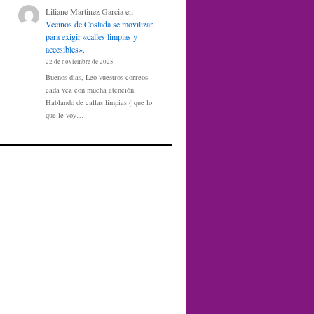
Liliane Martinez Garcia
en
Vecinos de Coslada se movilizan
para exigir «calles limpias y
accesibles».
22 de noviembre de 2025
Buenos dias, Leo vuestros correos
cada vez con mucha atención.
Hablando de callas limpias ( que lo
que le voy…