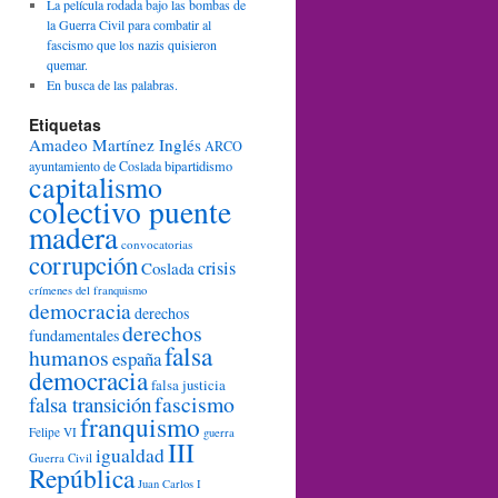
La película rodada bajo las bombas de
la Guerra Civil para combatir al
fascismo que los nazis quisieron
quemar.
En busca de las palabras.
Etiquetas
Amadeo Martínez Inglés
ARCO
ayuntamiento de Coslada
bipartidismo
capitalismo
colectivo puente
madera
convocatorias
corrupción
crisis
Coslada
crímenes del franquismo
democracia
derechos
derechos
fundamentales
falsa
humanos
españa
democracia
falsa justicia
fascismo
falsa transición
franquismo
Felipe VI
guerra
III
igualdad
Guerra Civil
República
Juan Carlos I