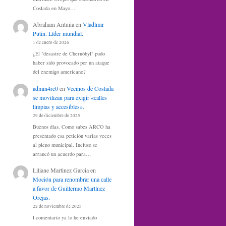
Coslada en Mayo…
Abraham Antuña
en
Vladímir
Putin. Líder mundial.
1 de enero de 2026
¿El "desastre de Chernóbyl" pudo
haber sido provocado por un ataque
del enemigo americano?
admin4rc0
en
Vecinos de Coslada
se movilizan para exigir «calles
limpias y accesibles».
29 de diciembre de 2025
Buenos días. Como sabes ARCO ha
presentado esa petición varias veces
al pleno municipal. Incluso se
arrancó un acuerdo para…
Liliane Martinez Garcia
en
Moción para renombrar una calle
a favor de Guillermo Martínez
Orejas.
22 de noviembre de 2025
l comentario ya lo he enviado