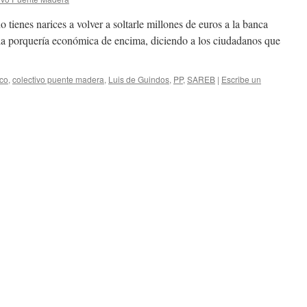
 tienes narices a volver a soltarle millones de euros a la banca
 la porquería económica de encima, diciendo a los ciudadanos que
co
,
colectivo puente madera
,
Luis de Guindos
,
PP
,
SAREB
|
Escribe un