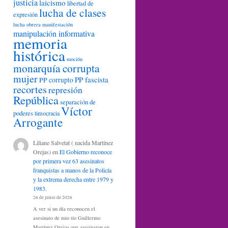
justicia
laicismo
libertad de
lucha de clases
expresión
lucha obrera
manifestación
manipulación informativa
memoria
histórica
moción
monarquía corrupta
mujer
PP fascista
PP corrupto
recortes
represión
República
separación de
Víctor
poderes
timocracia
Arrogante
Liliane Salvetat ( nacida Martínez
Orejas)
en
El Gobierno reconoce
por primera vez 63 asesinatos
franquistas a manos de la Policía
y la extrema derecha entre 1979 y
1983.
26 de junio de 2026
A ver si un día reconocen el
asesinato de mio tío Guillermo
Martínez Orejas que asesinaron en