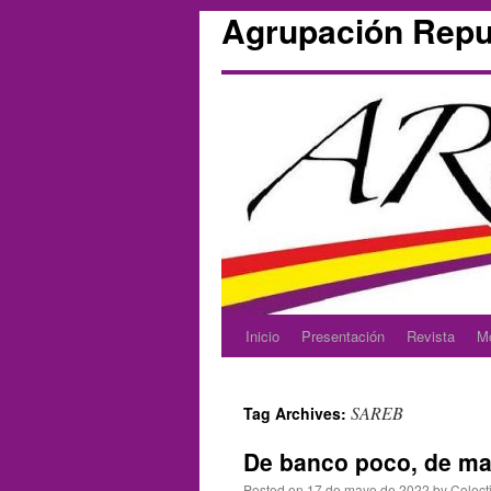
Agrupación Repu
Inicio
Presentación
Revista
M
Skip
to
SAREB
Tag Archives:
content
De banco poco, de 
Posted on
17 de mayo de 2022
by
Colect