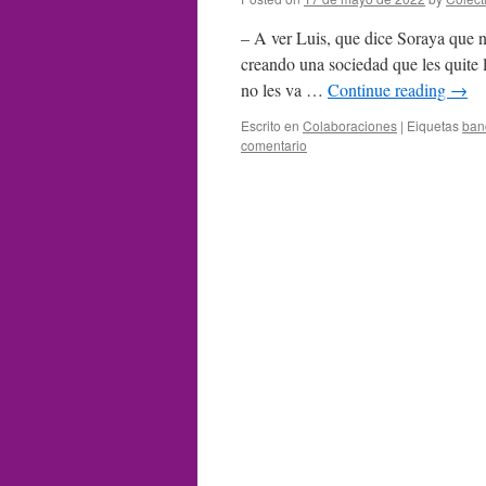
– A ver Luis, que dice Soraya que no
creando una sociedad que les quite
no les va …
Continue reading
→
Escrito en
Colaboraciones
|
Eiquetas
ban
comentario