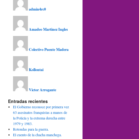
admin4rc0
Amadeo Martinez Ingles
Colectivo Puente Madera
Kollontai
Victor Arrogante
Entradas recientes
El Gobierno reconoce por primera vez
63 asesinatos franquistas a manos de
la Policía y la extrema derecha entre
1979 y 1983.
Rotondas para la guerra.
El cuento de la chacha manchega.