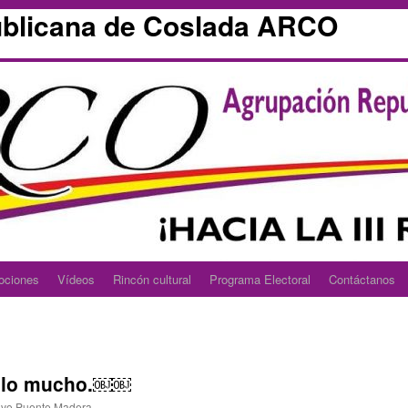
blicana de Coslada ARCO
ociones
Vídeos
Rincón cultural
Programa Electoral
Contáctanos
malo mucho.￼￼
ivo Puente Madera