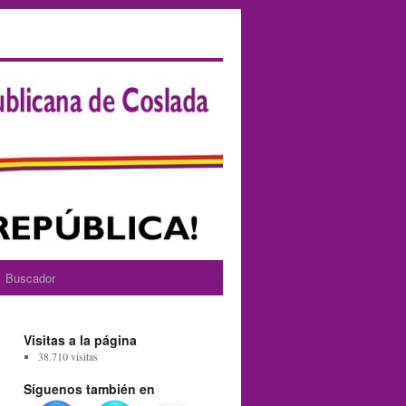
Buscador
Visitas a la página
38.710 visitas
Síguenos también en