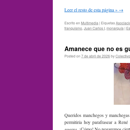
Leer el resto de esta página »
→
Escrito en
Multimedia
|
Eiquetas
Asociaci
franquismo
,
Juan Carlos I
,
monarquía
|
Es
Amanece que no es gu
Posted on
7 de abril de 2026
by
Colectiv
Queridos manchegos y manchegas q
permitiría hoy parafrasear a Ren
guerra
. ¡Cómo! No negaremos cierta 