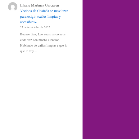
Liliane Martinez Garcia
en
Vecinos de Coslada se movilizan
para exigir «calles limpias y
accesibles».
22 de noviembre de 2025
Buenos dias, Leo vuestros correos
cada vez con mucha atención.
Hablando de callas limpias ( que lo
que le voy…