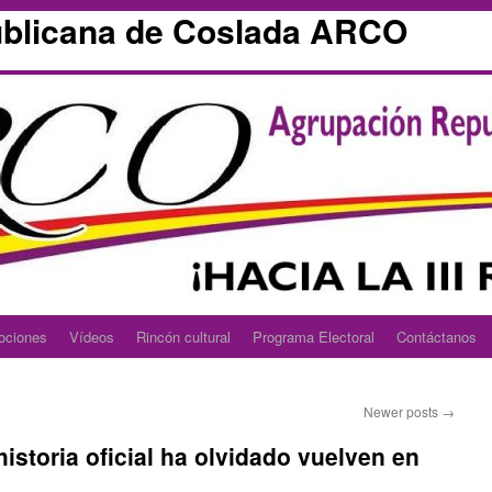
blicana de Coslada ARCO
ociones
Vídeos
Rincón cultural
Programa Electoral
Contáctanos
Newer posts
→
historia oficial ha olvidado vuelven en