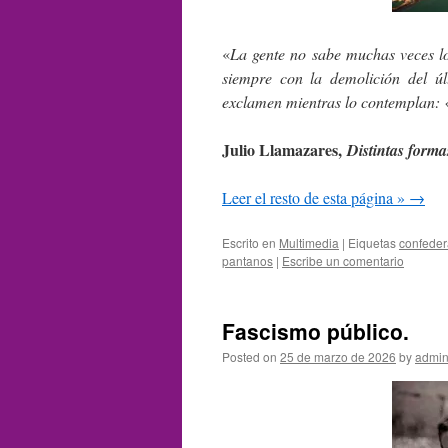
«
La gente no sabe muchas veces lo
siempre con la demolición del úl
exclamen mientras lo contemplan: 
Julio Llamazares,
Distintas forma
Leer el resto de esta página »
→
Escrito en
Multimedia
|
Eiquetas
confeder
pantanos
|
Escribe un comentario
Fascismo público.
Posted on
25 de marzo de 2026
by
admin