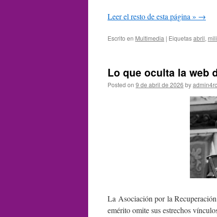
Leer el resto de esta página »
→
Escrito en
Multimedia
|
Eiquetas
abril
,
mil
Lo que oculta la web d
Posted on
9 de abril de 2026
by
admin4r
La Asociación por la Recuperación 
emérito omite sus estrechos vínculos