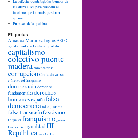
La película rodada bajo las bombas de
la Guerra Civil para combatir al
fascismo que los nazis quisieron
quemar.
En busca de las palabras.
Etiquetas
Amadeo Martínez Inglés
ARCO
ayuntamiento de Coslada
bipartidismo
capitalismo
colectivo puente
madera
convocatorias
corrupción
crisis
Coslada
crímenes del franquismo
democracia
derechos
derechos
fundamentales
falsa
humanos
españa
democracia
falsa justicia
fascismo
falsa transición
franquismo
Felipe VI
guerra
III
igualdad
Guerra Civil
República
Juan Carlos I