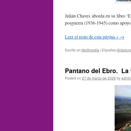
Julián Chaves aborda en su libro ‘El 
posguerra (1936-1945) como apoyo b
Leer el resto de esta página »
→
Escrito en
Multimedia
|
Eiquetas
dictadur
Pantano del Ebro. La 
Posted on
27 de marzo de 2026
by
admin