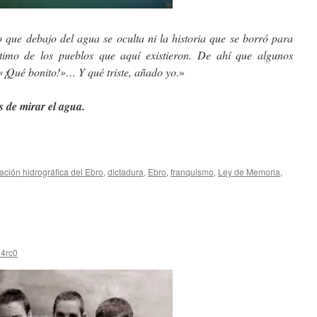
 que debajo del agua se oculta ni la historia que se borró para
timo de los pueblos que aquí existieron. De ahí que algunos
«¡Qué bonito!»… Y qué triste, añado yo
.»
s de mirar el agua.
ación hidrográfica del Ebro
,
dictadura
,
Ebro
,
franquismo
,
Ley de Memoria
,
4rc0