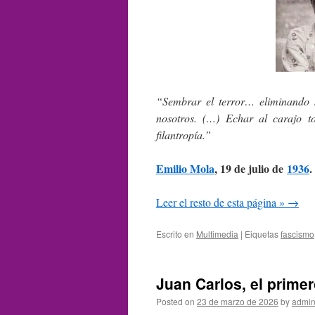
“Sembrar el terror… eliminando s
nosotros. (…) Echar al carajo 
filantropía.”
Emilio Mola
, 19 de julio de
1936
.
Leer el resto de esta página »
→
Escrito en
Multimedia
|
Eiquetas
fascismo
Juan Carlos, el primer
Posted on
23 de marzo de 2026
by
admin