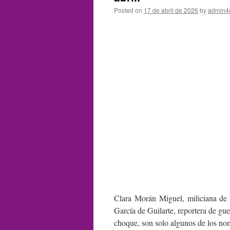
Posted on
17 de abril de 2026
by
admin4
Clara Morán Miguel, miliciana de 
García de Guilarte, reportera de gue
choque, son solo algunos de los nom