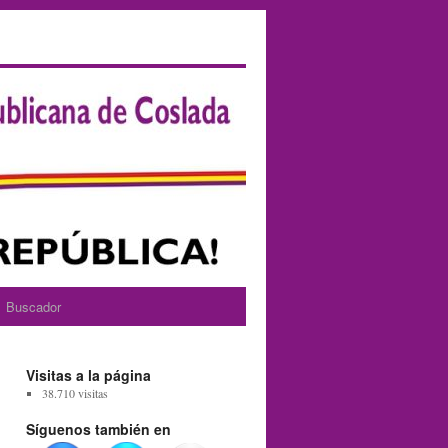
Buscador
Visitas a la página
38.710 visitas
Síguenos también en