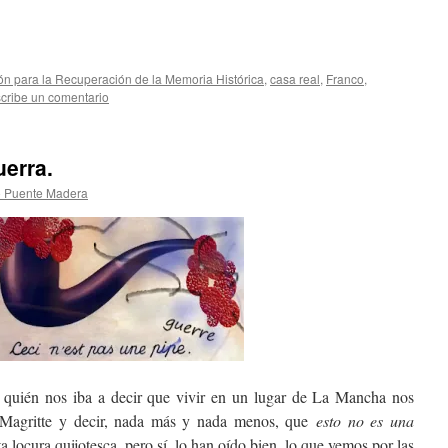
ón para la Recuperación de la Memoria Histórica
,
casa real
,
Franco
,
cribe un comentario
erra.
o Puente Madera
uién nos iba a decir que vivir en un lugar de La Mancha nos
é Magritte y decir, nada más y nada menos, que
esto no es una
locura quijotesca, pero sí, lo han oído bien, lo que vemos por las