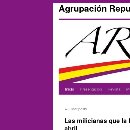
Agrupación Repu
Inicio
Presentación
Revista
M
Skip
to
←
Older posts
content
Las milicianas que la 
abril.