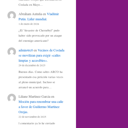
Coslada en Mayo…
Abraham Antuña
en
Vladímir
Putin. Líder mundial.
1 de enero de 2026
¿El "desastre de Chernóbyl" pudo
haber sido provocado por un ataque
del enemigo americano?
admin4rc0
en
Vecinos de Coslada
se movilizan para exigir «calles
limpias y accesibles».
29 de diciembre de 2025
Buenos días. Como sabes ARCO ha
presentado esa petición varias veces
al pleno municipal. Incluso se
arrancó un acuerdo para…
Liliane Martinez Garcia
en
Moción para renombrar una calle
a favor de Guillermo Martínez
Orejas.
22 de noviembre de 2025
l comentario ya lo he enviado