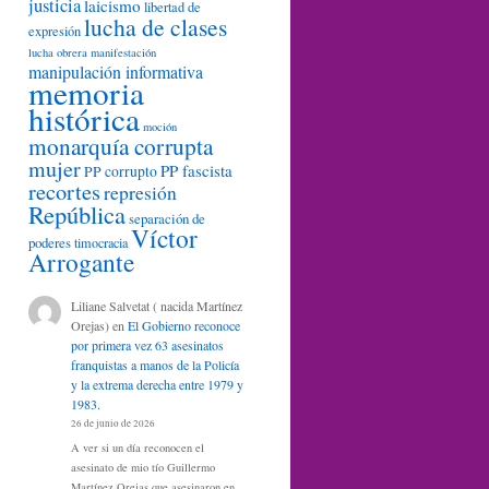
justicia
laicismo
libertad de
lucha de clases
expresión
lucha obrera
manifestación
manipulación informativa
memoria
histórica
moción
monarquía corrupta
mujer
PP fascista
PP corrupto
recortes
represión
República
separación de
Víctor
poderes
timocracia
Arrogante
Liliane Salvetat ( nacida Martínez
Orejas)
en
El Gobierno reconoce
por primera vez 63 asesinatos
franquistas a manos de la Policía
y la extrema derecha entre 1979 y
1983.
26 de junio de 2026
A ver si un día reconocen el
asesinato de mio tío Guillermo
Martínez Orejas que asesinaron en