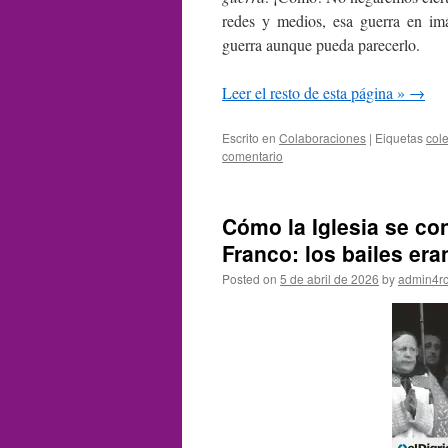
redes y medios, esa guerra en imá
guerra aunque pueda parecerlo.
Leer el resto de esta página »
→
Escrito en
Colaboraciones
|
Eiquetas
col
comentario
Cómo la Iglesia se con
Franco: los bailes er
Posted on
5 de abril de 2026
by
admin4r