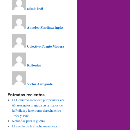
admin4rc0
Amadeo Martinez Ingles
Colectivo Puente Madera
Kollontai
Victor Arrogante
Entradas recientes
El Gobierno reconoce por primera vez
63 asesinatos franquistas a manos de
la Policía y la extrema derecha entre
1979 y 1983.
Rotondas para la guerra.
El cuento de la chacha manchega.