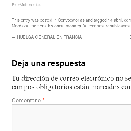
República Española y por la III
En «Multimedia»
República con el lema “Sin
ruptura, sin República, no habrá
This entry was posted in
Convocatorias
and tagged
14 abril
,
cor
cambio”…
Mordaza
,
memoria histórica
,
monarquía
,
recortes
,
republicanos
←
HUELGA GENERAL EN FRANCIA
Deja una respuesta
Tu dirección de correo electrónico no se
campos obligatorios están marcados co
Comentario
*