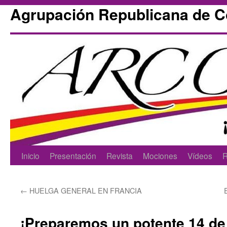
Agrupación Republicana de 
Skip
Inicio
Presentación
Revista
Mociones
Vídeos
R
to
←
HUELGA GENERAL EN FRANCIA
content
¡Preparemos un potente 14 de A