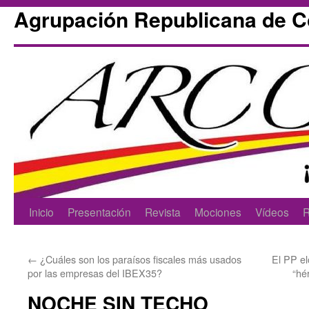
Agrupación Republicana de 
Skip
Inicio
Presentación
Revista
Mociones
Vídeos
R
to
←
¿Cuáles son los paraísos fiscales más usados
El PP el
content
por las empresas del IBEX35?
“hé
NOCHE SIN TECHO