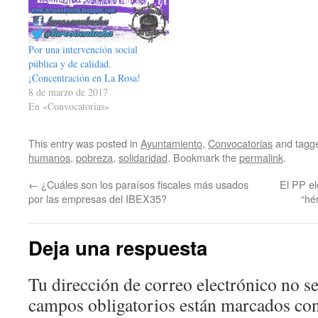
Por una intervención social
pública y de calidad.
¡Concentración en La Rosa!
8 de marzo de 2017
En «Convocatorias»
This entry was posted in
Ayuntamiento
,
Convocatorias
and tagg
humanos
,
pobreza
,
solidaridad
. Bookmark the
permalink
.
←
¿Cuáles son los paraísos fiscales más usados
El PP el
por las empresas del IBEX35?
“hé
Deja una respuesta
Tu dirección de correo electrónico no se
campos obligatorios están marcados co