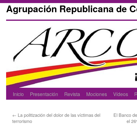
Agrupación Republicana de 
Skip
Inicio
Presentación
Revista
Mociones
Vídeos
R
to
←
La politización del dolor de las víctimas del
El Banco de
content
terrorismo
el 26