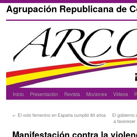
Agrupación Republicana de 
Skip
Inicio
Presentación
Revista
Mociones
Vídeos
R
to
←
El voto femenino en España cumplió 80 años
El gobierno
content
a favorecer 
Manifestación contra la violen