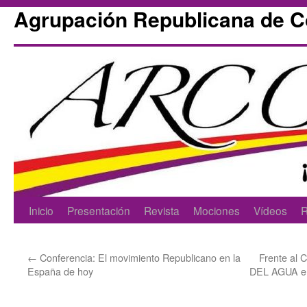
Agrupación Republicana de 
Skip
Inicio
Presentación
Revista
Mociones
Vídeos
R
to
←
Conferencia: El movimiento Republicano en la
Frente al
content
España de hoy
DEL AGUA en