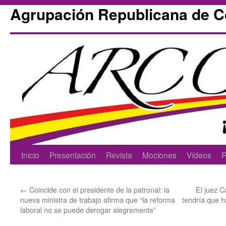
Agrupación Republicana de 
Skip
Inicio
Presentación
Revista
Mociones
Vídeos
R
to
←
Coincide con el presidente de la patronal: la
El juez C
content
nueva ministra de trabajo afirma que “la reforma
tendría que 
laboral no se puede derogar alegremente”