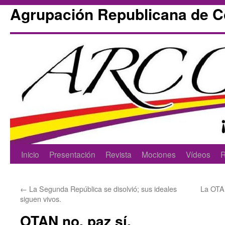
Agrupación Republicana de 
Skip
Inicio
Presentación
Revista
Mociones
Vídeos
R
to
←
La Segunda República se disolvió; sus ideales
La OTAN
content
siguen vivos.
OTAN no, paz sí.