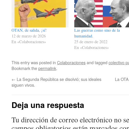
OTAN, de salida, ¡sí!
Las guerras como sino de la
12 de marzo de 2026
humanidad.
En «Colaboraciones»
25 de enero de 2022
En «Colaboraciones»
This entry was posted in
Colaboraciones
and tagged
colectivo 
Bookmark the
permalink
.
←
La Segunda República se disolvió; sus ideales
La OTAN
siguen vivos.
Deja una respuesta
Tu dirección de correo electrónico no se
campos obligatorios están marcados co