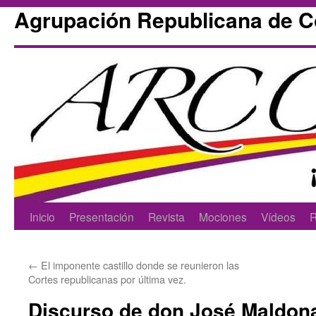
Agrupación Republicana de 
Skip
Inicio
Presentación
Revista
Mociones
Vídeos
R
to
←
El imponente castillo donde se reunieron las
content
Cortes republicanas por última vez.
Discurso de don José Maldona