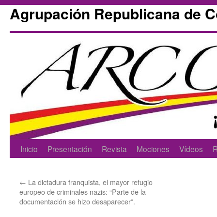
Agrupación Republicana de 
Skip
Inicio
Presentación
Revista
Mociones
Vídeos
R
to
←
La dictadura franquista, el mayor refugio
content
europeo de criminales nazis: “Parte de la
documentación se hizo desaparecer”.