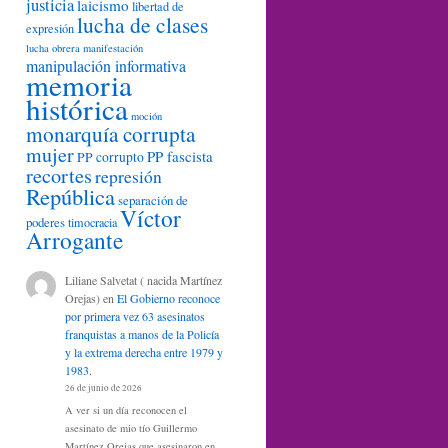
justicia
laicismo
libertad de
lucha de clases
expresión
lucha obrera
manifestación
manipulación informativa
memoria
histórica
moción
monarquía corrupta
mujer
PP fascista
PP corrupto
recortes
represión
República
separación de
Víctor
poderes
timocracia
Arrogante
Liliane Salvetat ( nacida Martínez
Orejas)
en
El Gobierno reconoce
por primera vez 63 asesinatos
franquistas a manos de la Policía
y la extrema derecha entre 1979 y
1983.
26 de junio de 2026
A ver si un día reconocen el
asesinato de mio tío Guillermo
Martínez Orejas que asesinaron en