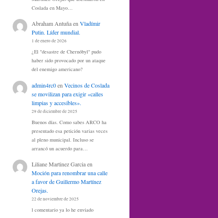
Coslada en Mayo…
Abraham Antuña
en
Vladímir
Putin. Líder mundial.
1 de enero de 2026
¿El "desastre de Chernóbyl" pudo
haber sido provocado por un ataque
del enemigo americano?
admin4rc0
en
Vecinos de Coslada
se movilizan para exigir «calles
limpias y accesibles».
29 de diciembre de 2025
Buenos días. Como sabes ARCO ha
presentado esa petición varias veces
al pleno municipal. Incluso se
arrancó un acuerdo para…
Liliane Martinez Garcia
en
Moción para renombrar una calle
a favor de Guillermo Martínez
Orejas.
22 de noviembre de 2025
l comentario ya lo he enviado