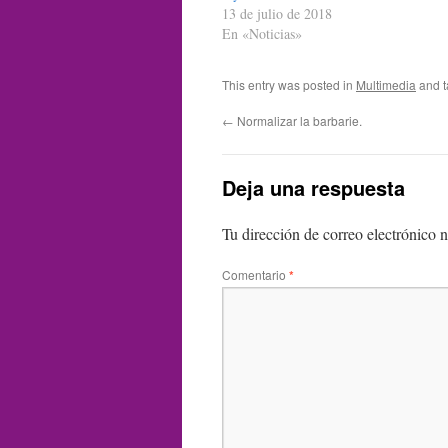
13 de julio de 2018
En «Noticias»
This entry was posted in
Multimedia
and 
←
Normalizar la barbarie.
Deja una respuesta
Tu dirección de correo electrónico n
Comentario
*