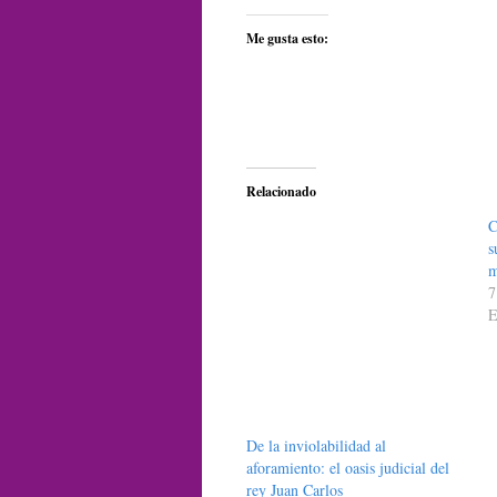
Me gusta esto:
Relacionado
C
s
m
7
E
De la inviolabilidad al
aforamiento: el oasis judicial del
rey Juan Carlos