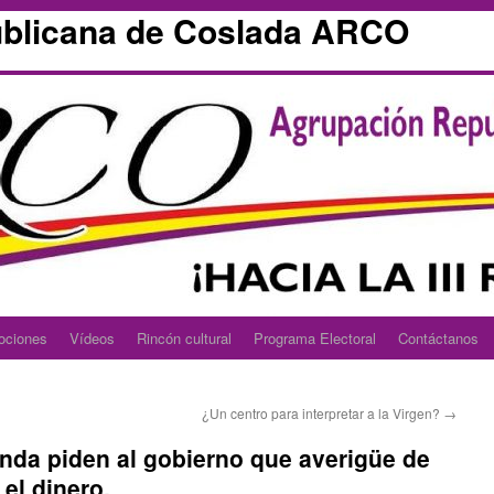
blicana de Coslada ARCO
ociones
Vídeos
Rincón cultural
Programa Electoral
Contáctanos
¿Un centro para interpretar a la Virgen?
→
nda piden al gobierno que averigüe de
el dinero.