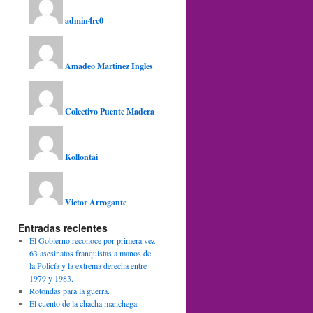
admin4rc0
Amadeo Martinez Ingles
Colectivo Puente Madera
Kollontai
Victor Arrogante
Entradas recientes
El Gobierno reconoce por primera vez
63 asesinatos franquistas a manos de
la Policía y la extrema derecha entre
1979 y 1983.
Rotondas para la guerra.
El cuento de la chacha manchega.