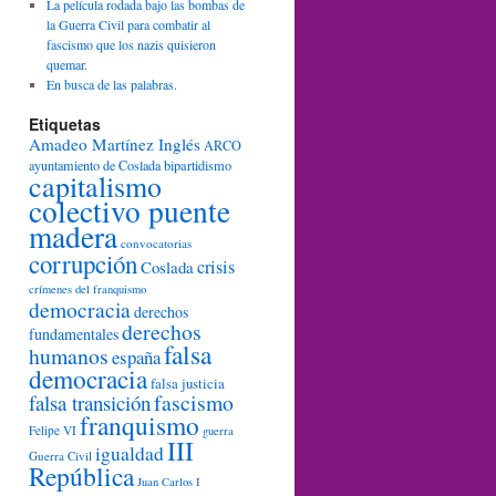
La película rodada bajo las bombas de
la Guerra Civil para combatir al
fascismo que los nazis quisieron
quemar.
En busca de las palabras.
Etiquetas
Amadeo Martínez Inglés
ARCO
ayuntamiento de Coslada
bipartidismo
capitalismo
colectivo puente
madera
convocatorias
corrupción
crisis
Coslada
crímenes del franquismo
democracia
derechos
derechos
fundamentales
falsa
humanos
españa
democracia
falsa justicia
fascismo
falsa transición
franquismo
Felipe VI
guerra
III
igualdad
Guerra Civil
República
Juan Carlos I