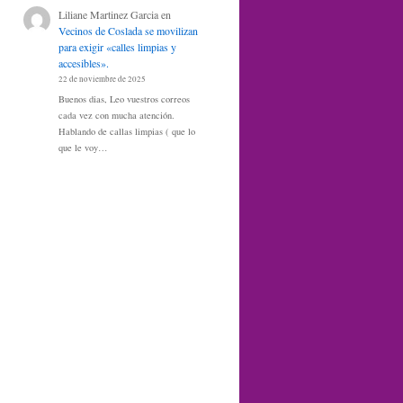
Liliane Martinez Garcia
en
Vecinos de Coslada se movilizan
para exigir «calles limpias y
accesibles».
22 de noviembre de 2025
Buenos dias, Leo vuestros correos
cada vez con mucha atención.
Hablando de callas limpias ( que lo
que le voy…