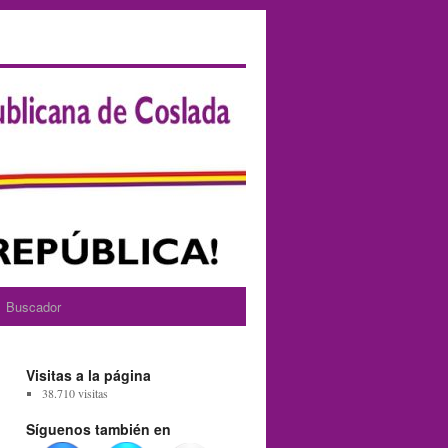
Buscador
Visitas a la página
38.710 visitas
Síguenos también en