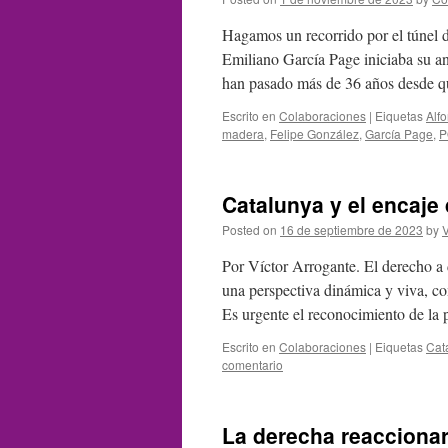
Hagamos un recorrido por el túnel d
Emiliano García Page iniciaba su a
han pasado más de 36 años desde
Escrito en
Colaboraciones
|
Eiquetas
Alf
madera
,
Felipe González
,
García Page
,
P
Catalunya y el encaje 
Posted on
16 de septiembre de 2023
by
V
Por Víctor Arrogante. El derecho a d
una perspectiva dinámica y viva, c
Es urgente el reconocimiento de la
Escrito en
Colaboraciones
|
Eiquetas
Cat
comentario
La derecha reaccionar