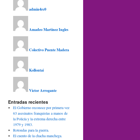
admin4rc0
Amadeo Martinez Ingles
Colectivo Puente Madera
Kollontai
Victor Arrogante
Entradas recientes
El Gobierno reconoce por primera vez
63 asesinatos franquistas a manos de
la Policía y la extrema derecha entre
1979 y 1983.
Rotondas para la guerra.
El cuento de la chacha manchega.