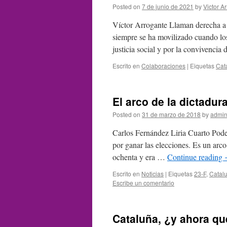
Posted on
7 de junio de 2021
by
Victor A
Víctor Arrogante Llaman derecha a l
siempre se ha movilizado cuando los 
justicia social y por la convivenci
Escrito en
Colaboraciones
|
Eiquetas
Cat
El arco de la dictadur
Posted on
31 de marzo de 2018
by
admin
Carlos Fernández Liria Cuarto Poder 
por ganar las elecciones. Es un arco
ochenta y era …
Continue reading
Escrito en
Noticias
|
Eiquetas
23-F
,
Catal
Escribe un comentario
Cataluña, ¿y ahora q