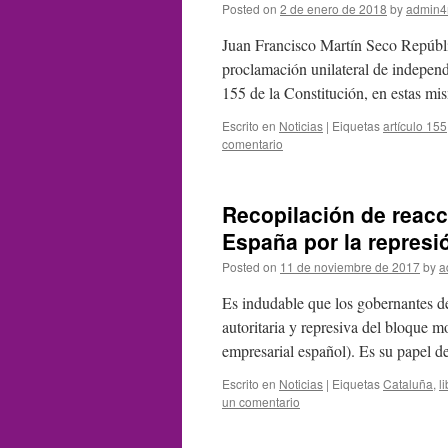
Posted on
2 de enero de 2018
by
admin4
Juan Francisco Martín Seco Repúblic
proclamación unilateral de independ
155 de la Constitución, en estas m
Escrito en
Noticias
|
Eiquetas
artículo 155
comentario
Recopilación de reacc
España por la represi
Posted on
11 de noviembre de 2017
by
a
Es indudable que los gobernantes de
autoritaria y represiva del bloque 
empresarial español). Es su papel 
Escrito en
Noticias
|
Eiquetas
Cataluña
,
l
un comentario