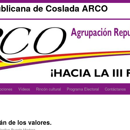
blicana de Coslada ARCO
ociones
Vídeos
Rincón cultural
Programa Electoral
Contáctanos
án de los valores.
lectivo Puente Madera