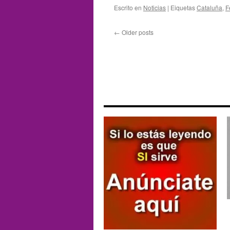
Escrito en
Noticias
|
Eiquetas
Cataluña
,
F
←
Older posts