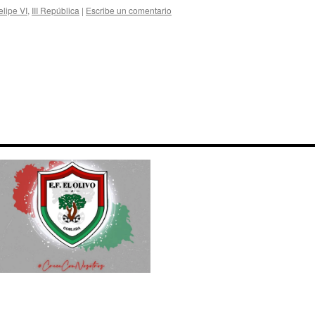
elipe VI
,
III República
|
Escribe un comentario