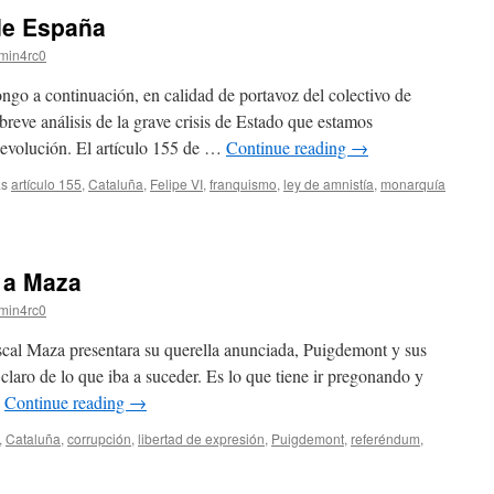
de España
min4rc0
o a continuación, en calidad de portavoz del colectivo de
reve análisis de la grave crisis de Estado que estamos
 evolución. El artículo 155 de …
Continue reading
→
as
artículo 155
,
Cataluña
,
Felipe VI
,
franquismo
,
ley de amnistía
,
monarquía
 a Maza
min4rc0
iscal Maza presentara su querella anunciada, Puigdemont y sus
claro de lo que iba a suceder. Es lo que tiene ir pregonando y
…
Continue reading
→
,
Cataluña
,
corrupción
,
libertad de expresión
,
Puigdemont
,
referéndum
,