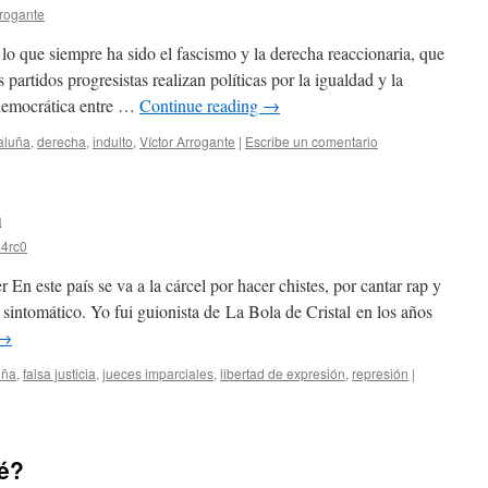
rrogante
o que siempre ha sido el fascismo y la derecha reaccionaria, que
partidos progresistas realizan políticas por la igualdad y la
a democrática entre …
Continue reading
→
aluña
,
derecha
,
indulto
,
Víctor Arrogante
|
Escribe un comentario
a
4rc0
En este país se va a la cárcel por hacer chistes, por cantar rap y
 sintomático. Yo fui guionista de La Bola de Cristal en los años
→
uña
,
falsa justicia
,
jueces imparciales
,
libertad de expresión
,
represión
|
ué?