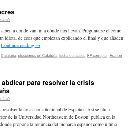
ocres
n4rc0
aben a dónde van, ni a dónde nos llevan. Preguntarse el cómo,
un idiota, de esos que empiezan explicando el final y que añaden
…
Continue reading
→
,
Cataluña
,
elecciones en Cataluña
,
lucha de clases
,
PP corrupto
|
Escribe
 abdicar para resolver la crisis
aña
n4rc0
 resolver la crisis constitucional de España». Así se titula
fesor de la Universidad Northeastern de Boston, publica en la
donde propone la renuncia del monarca español como último