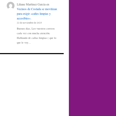
Liliane Martinez Garcia
en
Vecinos de Coslada se movilizan
para exigir «calles limpias y
accesibles».
22 de noviembre de 2025
Buenos dias, Leo vuestros correos
cada vez con mucha atención.
Hablando de callas limpias ( que lo
que le voy…