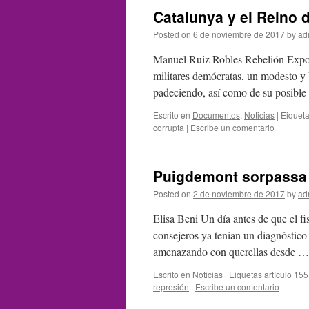
Catalunya y el Reino 
Posted on
6 de noviembre de 2017
by
ad
Manuel Ruiz Robles Rebelión Expong
militares demócratas, un modesto y b
padeciendo, así como de su posible
Escrito en
Documentos
,
Noticias
|
Eiquet
corrupta
|
Escribe un comentario
Puigdemont sorpassa
Posted on
2 de noviembre de 2017
by
ad
Elisa Beni Un día antes de que el f
consejeros ya tenían un diagnóstico 
amenazando con querellas desde 
Escrito en
Noticias
|
Eiquetas
artículo 155
represión
|
Escribe un comentario