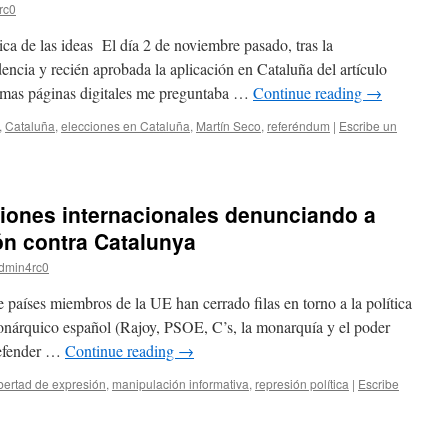
rc0
a de las ideas El día 2 de noviembre pasado, tras la
encia y recién aprobada la aplicación en Cataluña del artículo
ismas páginas digitales me preguntaba …
Continue reading
→
,
Cataluña
,
elecciones en Cataluña
,
Martín Seco
,
referéndum
|
Escribe un
iones internacionales denunciando a
ón contra Catalunya
dmin4rc0
 países miembros de la UE han cerrado filas en torno a la política
monárquico español (Rajoy, PSOE, C’s, la monarquía y el poder
defender …
Continue reading
→
ibertad de expresión
,
manipulación informativa
,
represión política
|
Escribe