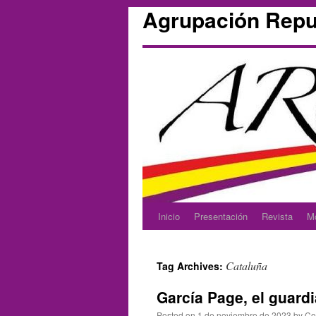
Agrupación Repu
Inicio
Presentación
Revista
M
Skip
to
Cataluña
Tag Archives:
content
García Page, el guardi
Posted on
1 de noviembre de 2023
by
Co