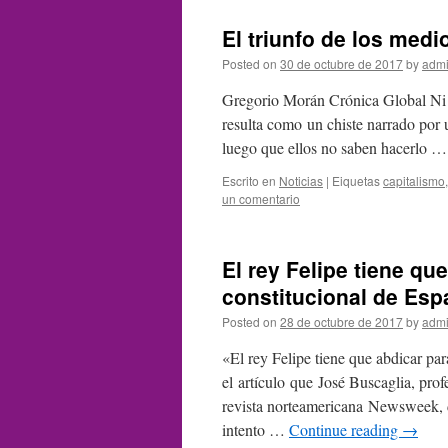
El triunfo de los medi
Posted on
30 de octubre de 2017
by
admi
Gregorio Morán Crónica Global Ni s
resulta como un chiste narrado por 
luego que ellos no saben hacerlo 
Escrito en
Noticias
|
Eiquetas
capitalismo
un comentario
El rey Felipe tiene que
constitucional de Esp
Posted on
28 de octubre de 2017
by
admi
«El rey Felipe tiene que abdicar para
el artículo que José Buscaglia, pro
revista norteamericana Newsweek, 
intento …
Continue reading
→