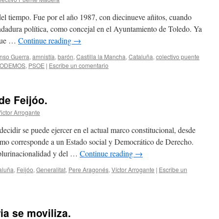
el tiempo. Fue por el año 1987, con diecinueve añitos, cuando
ndadura política, como concejal en el Ayuntamiento de Toledo. Ya
 que …
Continue reading
→
onso Guerra
,
amnistía
,
barón
,
Castilla la Mancha
,
Cataluña
,
colectivo puente
ODEMOS
,
PSOE
|
Escribe un comentario
de Feijóo.
ictor Arrogante
ecidir se puede ejercer en el actual marco constitucional, desde
omo corresponde a un Estado social y Democrático de Derecho.
 plurinacionalidad y del …
Continue reading
→
aluña
,
Feijóo
,
Generalitat
,
Pere Aragonés
,
Víctor Arrogante
|
Escribe un
ia se moviliza.