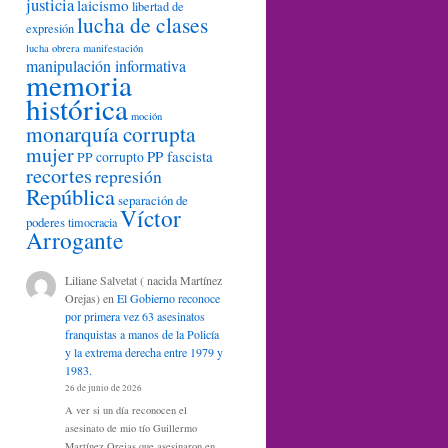
justicia
laicismo
libertad de
lucha de clases
expresión
lucha obrera
manifestación
manipulación informativa
memoria
histórica
moción
monarquía corrupta
mujer
PP fascista
PP corrupto
recortes
represión
República
separación de
Víctor
poderes
timocracia
Arrogante
Liliane Salvetat ( nacida Martínez
Orejas)
en
El Gobierno reconoce
por primera vez 63 asesinatos
franquistas a manos de la Policía
y la extrema derecha entre 1979 y
1983.
26 de junio de 2026
A ver si un día reconocen el
asesinato de mio tío Guillermo
Martínez Orejas que asesinaron en