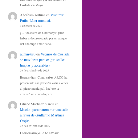
Coslada en Mayo…
Abraham Antuña
en
Vladímir
Putin. Líder mundial.
1 de enero de 2026
¿El "desastre de Chernóbyl" pudo
haber sido provocado por un ataque
del enemigo americano?
admin4rc0
en
Vecinos de Coslada
se movilizan para exigir «calles
limpias y accesibles».
29 de diciembre de 2025
Buenos días. Como sabes ARCO ha
presentado esa petición varias veces
al pleno municipal. Incluso se
arrancó un acuerdo para…
Liliane Martinez Garcia
en
Moción para renombrar una calle
a favor de Guillermo Martínez
Orejas.
22 de noviembre de 2025
l comentario ya lo he enviado