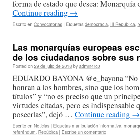
forma de estado que desea: Monarquía 
Continue reading
→
Escrito en
Convocatorias
|
Eiquetas
democracia
,
III República
,
r
Las monarquías europeas esc
de los ciudadanos sobre sus 
Posted on
29 de julio de 2018
by
admin4rc0
EDUARDO BAYONA @e_bayona “No son 
honran a los hombres, sino que los hom
títulos” y “no es preciso que un príncip
virtudes citadas, pero es indispensable 
poseerlas”, dejó …
Continue reading
→
Escrito en
Noticias
|
Eiquetas
manipulación informativa
,
monarq
referéndum
,
República
|
Escribe un comentario