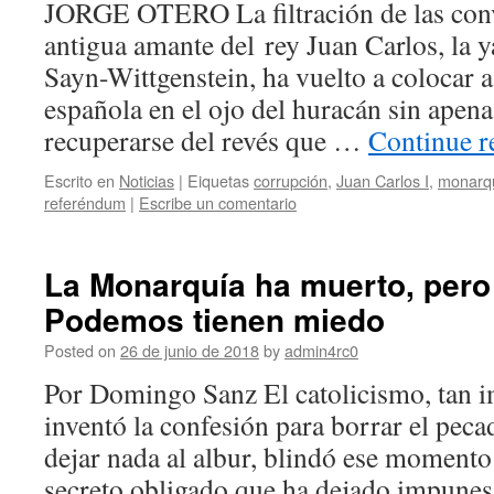
JORGE OTERO La filtración de las con
antigua amante del rey Juan Carlos, la
Sayn-Wittgenstein, ha vuelto a colocar 
española en el ojo del huracán sin apen
recuperarse del revés que …
Continue 
Escrito en
Noticias
|
Eiquetas
corrupción
,
Juan Carlos I
,
monarqu
referéndum
|
Escribe un comentario
La Monarquía ha muerto, per
Podemos tienen miedo
Posted on
26 de junio de 2018
by
admin4rc0
Por Domingo Sanz El catolicismo, tan i
inventó la confesión para borrar el pec
dejar nada al albur, blindó ese momento
secreto obligado que ha dejado impune