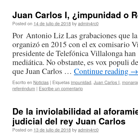
Juan Carlos I, ¿impunidad o 
Posted on
14 de julio de 2018
by
admin4rc0
Por Antonio Liz Las grabaciones que la
organizó en 2015 con el ex comisario Vil
presidente de Telefónica Villalonga ha
mediática. No obstante, es vox populi 
que Juan Carlos …
Continue reading
Escrito en
Noticias
|
Eiquetas
impunidad
,
Juan Carlos I
,
monarqu
referéndum
|
Escribe un comentario
De la inviolabilidad al aforami
judicial del rey Juan Carlos
Posted on
13 de julio de 2018
by
admin4rc0