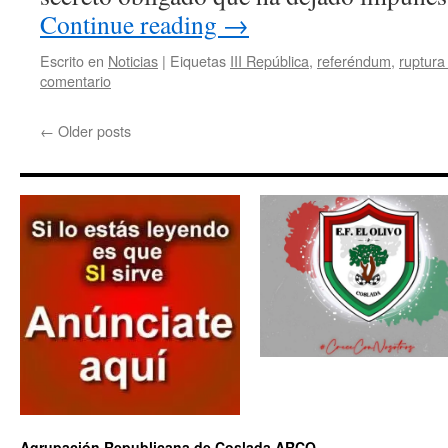
Continue reading
→
Escrito en
Noticias
|
Eiquetas
III República
,
referéndum
,
ruptura
comentario
←
Older posts
Agrupación Republicana de Coslada ARCO