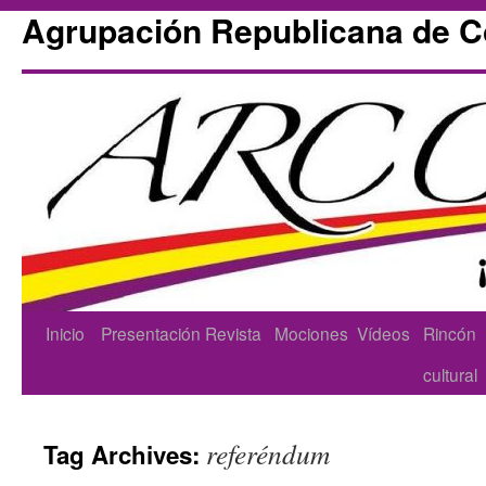
Agrupación Republicana de 
Skip
Inicio
Presentación
Revista
Mociones
Vídeos
Rincón
to
cultural
content
referéndum
Tag Archives: