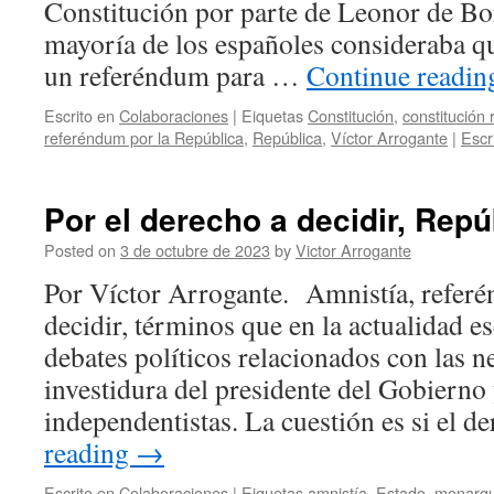
Constitución por parte de Leonor de Bor
mayoría de los españoles consideraba q
un referéndum para …
Continue readi
Escrito en
Colaboraciones
|
Eiquetas
Constitución
,
constitución 
referéndum por la República
,
República
,
Víctor Arrogante
|
Escr
Por el derecho a decidir, Rep
Posted on
3 de octubre de 2023
by
Victor Arrogante
Por Víctor Arrogante. Amnistía, refer
decidir, términos que en la actualidad 
debates políticos relacionados con las n
investidura del presidente del Gobierno 
independentistas. La cuestión es si el 
reading
→
Escrito en
Colaboraciones
|
Eiquetas
amnistía
,
Estado
,
monarqu