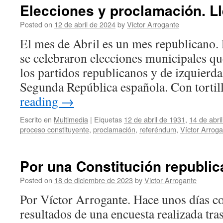
Elecciones y proclamación. Ll
Posted on
12 de abril de 2024
by
Victor Arrogante
El mes de Abril es un mes republicano. 
se celebraron elecciones municipales que
los partidos republicanos y de izquierda
Segunda República española. Con torti
reading
→
Escrito en
Multimedia
|
Eiquetas
12 de abril de 1931
,
14 de abri
proceso constituyente
,
proclamación
,
referéndum
,
Víctor Arrog
Por una Constitución republic
Posted on
18 de diciembre de 2023
by
Victor Arrogante
Por Víctor Arrogante. Hace unos días c
resultados de una encuesta realizada tras 