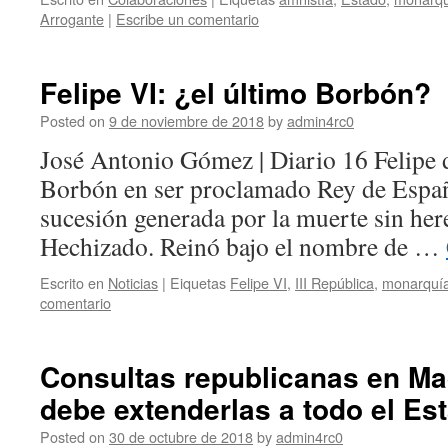
Arrogante
|
Escribe un comentario
Felipe VI: ¿el último Borbón?
Posted on
9 de noviembre de 2018
by
admin4rc0
José Antonio Gómez | Diario 16 Felipe 
Borbón en ser proclamado Rey de España
sucesión generada por la muerte sin here
Hechizado. Reinó bajo el nombre de …
Escrito en
Noticias
|
Eiquetas
Felipe VI
,
III República
,
monarquía
comentario
Consultas republicanas en Mad
debe extenderlas a todo el Es
Posted on
30 de octubre de 2018
by
admin4rc0