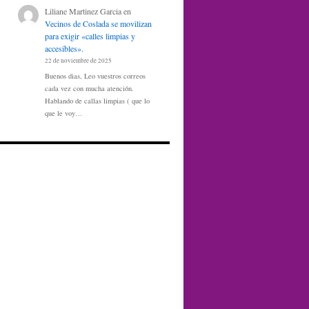
Liliane Martinez Garcia
en
Vecinos de Coslada se movilizan
para exigir «calles limpias y
accesibles».
22 de noviembre de 2025
Buenos dias, Leo vuestros correos
cada vez con mucha atención.
Hablando de callas limpias ( que lo
que le voy…