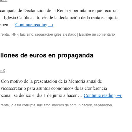
campaña de Declaración de la Renta y permítanme que recurra a
la Iglesia Católica a través de la declaración de la renta es injusta.
 deben …
Continue reading
→
 renta
,
IRPF
,
laicismo
,
separación iglesia estado
|
Escribe un comentario
millones de euros en propaganda
rc0
on motivo de la presentación de la Memoria anual de
el vicesecretario para asuntos económicos de la Conferencia
canal, se dedicó el día 1 de junio a hacer …
Continue reading
→
 renta
,
iglesia corrupta
,
laicismo
,
medios de comunicación
,
separación