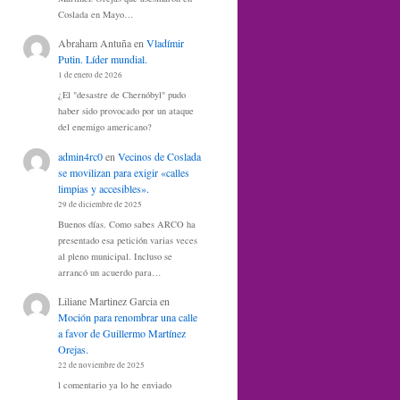
Coslada en Mayo…
Abraham Antuña
en
Vladímir
Putin. Líder mundial.
1 de enero de 2026
¿El "desastre de Chernóbyl" pudo
haber sido provocado por un ataque
del enemigo americano?
admin4rc0
en
Vecinos de Coslada
se movilizan para exigir «calles
limpias y accesibles».
29 de diciembre de 2025
Buenos días. Como sabes ARCO ha
presentado esa petición varias veces
al pleno municipal. Incluso se
arrancó un acuerdo para…
Liliane Martinez Garcia
en
Moción para renombrar una calle
a favor de Guillermo Martínez
Orejas.
22 de noviembre de 2025
l comentario ya lo he enviado