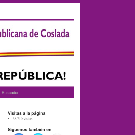
Buscador
Visitas a la página
38.710 visitas
Síguenos también en