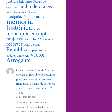
justicia
laicismo
libertad de
lucha de clases
expresión
lucha obrera
manifestación
manipulación informativa
memoria
histórica
moción
monarquía corrupta
mujer
PP fascista
PP corrupto
recortes
represión
República
separación de
Víctor
poderes
timocracia
Arrogante
Liliane Salvetat ( nacida Martínez
Orejas)
en
El Gobierno reconoce
por primera vez 63 asesinatos
franquistas a manos de la Policía
y la extrema derecha entre 1979 y
1983.
26 de junio de 2026
A ver si un día reconocen el
asesinato de mio tío Guillermo
Martínez Orejas que asesinaron en