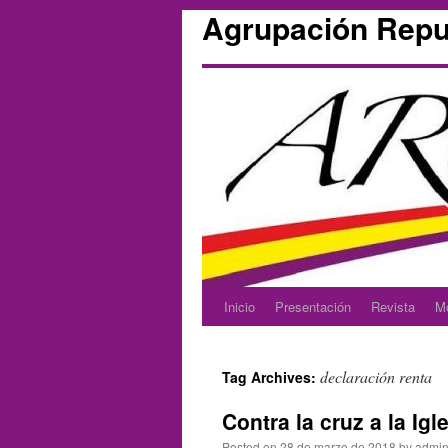
Agrupación Repu
Inicio
Presentación
Revista
M
Skip
to
declaración renta
Tag Archives:
content
Contra la cruz a la Igl
Posted on
28 de marzo de 2018
by
admin