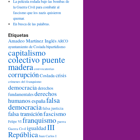
La película rodada bajo las bombas de
la Guerra Civil para combatir al
fascismo que los nazis quisieron
quemar.
En busca de las palabras.
Etiquetas
Amadeo Martínez Inglés
ARCO
ayuntamiento de Coslada
bipartidismo
capitalismo
colectivo puente
madera
convocatorias
corrupción
crisis
Coslada
crímenes del franquismo
democracia
derechos
derechos
fundamentales
falsa
humanos
españa
democracia
falsa justicia
fascismo
falsa transición
franquismo
Felipe VI
guerra
III
igualdad
Guerra Civil
República
Juan Carlos I