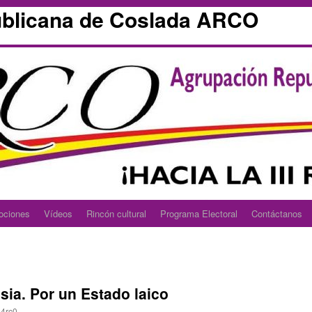
blicana de Coslada ARCO
ociones
Vídeos
Rincón cultural
Programa Electoral
Contáctanos
esia. Por un Estado laico
4rc0