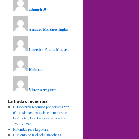
admin4rc0
Amadeo Martinez Ingles
Colectivo Puente Madera
Kollontai
Victor Arrogante
Entradas recientes
El Gobierno reconoce por primera vez
63 asesinatos franquistas a manos de
la Policía y la extrema derecha entre
1979 y 1983.
Rotondas para la guerra.
El cuento de la chacha manchega.