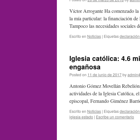
Víctor Arrogante Ha comenzado la 
la mía particular: la financiación de 
Tampoco las necesidades sociales
Escrito en
Noticias
|
Eiquetas
declaración
Iglesia católica: 4.6 
engañosa
Posted on
11 de junio de 2017
by
admin4
Antonio Gómez Movellán Rebelión C
actividades de la Iglesia Católica, 
episcopal, Fernando Giménez Barrio
Escrito en
Noticias
|
Eiquetas
declaración
iglesia estado
|
Escribe un comentario