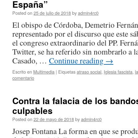
España”
Posted on
25 de julio de 2018
by
admin4rc0
El obispo de Córdoba, Demetrio Fernánd
representado por el discurso que este s
el congreso extraordinario del PP. Ferná
Twitter, se ha referido sin nombrarlo a l
Casado, …
Continue reading
→
Escrito en
Multimedia
|
Eiquetas
atraso social
,
Iglesia fascista
,
l
comentario
Contra la falacia de los band
culpables
Posted on
22 de mayo de 2018
by
admin4rc0
Josep Fontana La forma en que se produ