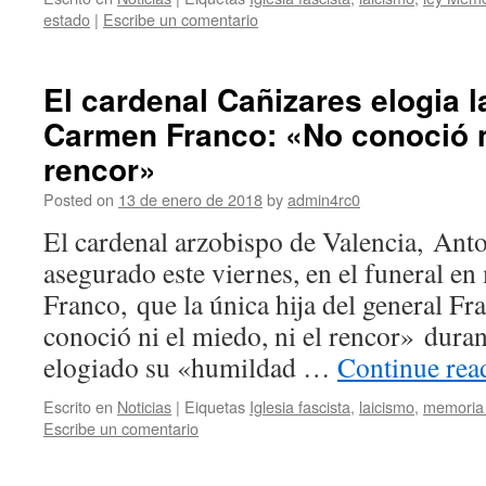
estado
|
Escribe un comentario
El cardenal Cañizares elogia l
Carmen Franco: «No conoció ni
rencor»
Posted on
13 de enero de 2018
by
admin4rc0
El cardenal arzobispo de Valencia, Anto
asegurado este viernes, en el funeral 
Franco, que la única hija del general F
conoció ni el miedo, ni el rencor» duran
elogiado su «humildad …
Continue re
Escrito en
Noticias
|
Eiquetas
Iglesia fascista
,
laicismo
,
memoria 
Escribe un comentario