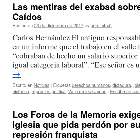
Las mentiras del exabad sobre 
Caídos
Posted on
23 de diciembre de 2017
by
admin4rc0
Carlos Hernández El antiguo responsabl
en un informe que el trabajo en el valle
“cobraban de hecho un salario superior 
igual categoría laboral”. “Ese señor es
→
Escrito en
Noticias
|
Eiquetas
derechos humanos
,
dictadura
,
Igl
histórica
,
represión política
,
Valle de los Caídos
|
Escribe un com
Los Foros de la Memoria exige
Iglesia que pida perdón por su
represión franquista