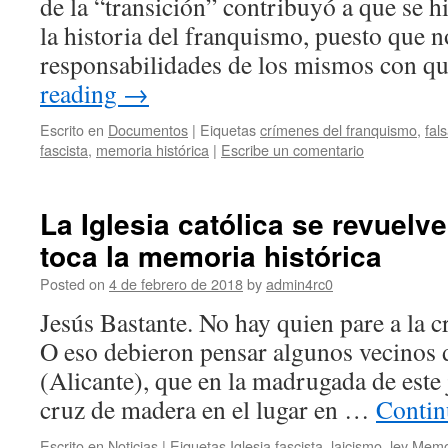
de la “transición” contribuyó a que se hi
la historia del franquismo, puesto que n
responsabilidades de los mismos con 
reading
→
Escrito en
Documentos
|
Eiquetas
crímenes del franquismo
,
fal
fascista
,
memoria histórica
|
Escribe un comentario
La Iglesia católica se revuelv
toca la memoria histórica
Posted on
4 de febrero de 2018
by
admin4rc0
Jesús Bastante. No hay quien pare a la cr
O eso debieron pensar algunos vecinos 
(Alicante), que en la madrugada de este
cruz de madera en el lugar en …
Contin
Escrito en
Noticias
|
Eiquetas
Iglesia fascista
,
laicismo
,
ley Memo