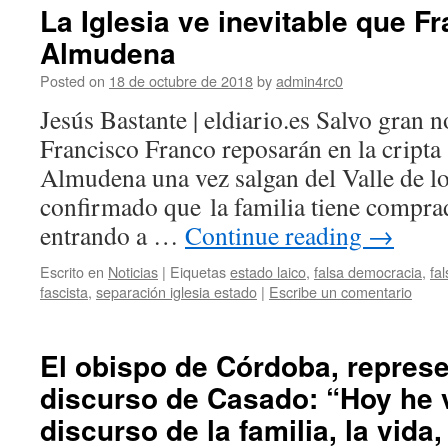
La Iglesia ve inevitable que F
Almudena
Posted on
18 de octubre de 2018
by
admin4rc0
Jesús Bastante | eldiario.es Salvo gran n
Francisco Franco reposarán en la cripta 
Almudena una vez salgan del Valle de lo
confirmado que la familia tiene compra
entrando a …
Continue reading
→
Escrito en
Noticias
|
Eiquetas
estado laico
,
falsa democracia
,
fal
fascista
,
separación iglesia estado
|
Escribe un comentario
El obispo de Córdoba, represe
discurso de Casado: “Hoy he vu
discurso de la familia, la vida