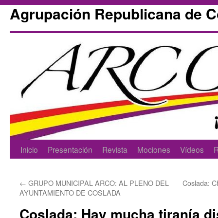
Agrupación Republicana de 
Skip
Inicio
Presentación
Revista
Mociones
Vídeos
R
to
←
GRUPO MUNICIPAL ARCO: AL PLENO DEL
Coslada: Ch
content
AYUNTAMIENTO DE COSLADA
Coslada: Hay mucha tiranía di