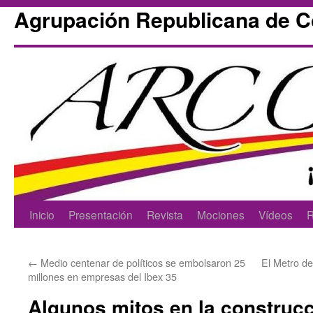
Agrupación Republicana de 
Skip
Inicio
Presentación
Revista
Mociones
Vídeos
R
to
←
Medio centenar de políticos se embolsaron 25
El Metro d
content
millones en empresas del Ibex 35
Algunos mitos en la construcc