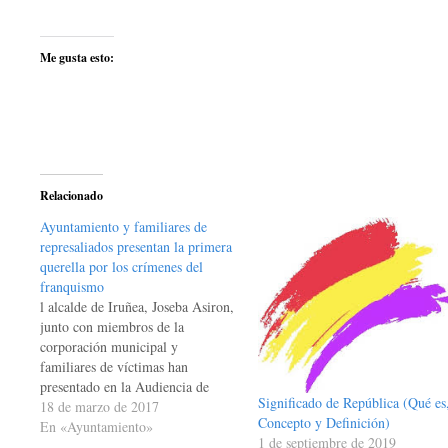
Me gusta esto:
Relacionado
Ayuntamiento y familiares de
represaliados presentan la primera
querella por los crímenes del
franquismo
l alcalde de Iruñea, Joseba Asiron,
junto con miembros de la
corporación municipal y
familiares de víctimas han
presentado en la Audiencia de
Significado de República (Qué es
Iruñea la documentación que
18 de marzo de 2017
Concepto y Definición)
acompaña a la primera querella a
En «Ayuntamiento»
1 de septiembre de 2019
nivel estatal por los crímenes del