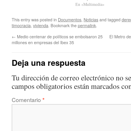
En «Multimedia»
franquismo en una ciudad. Sobre
esta cuestión, el alcalde Joseba
Asiron…
This entry was posted in
Documentos
,
Noticias
and tagged
dere
timocracia
,
vivienda
. Bookmark the
permalink
.
←
Medio centenar de políticos se embolsaron 25
El Metro d
millones en empresas del Ibex 35
Deja una respuesta
Tu dirección de correo electrónico no se
campos obligatorios están marcados co
Comentario
*